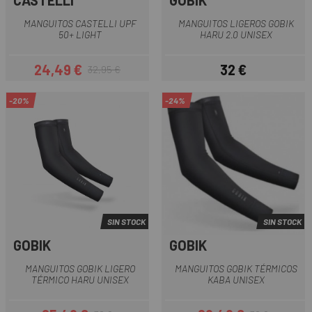
CASTELLI
GOBIK
MANGUITOS CASTELLI UPF
MANGUITOS LIGEROS GOBIK
50+ LIGHT
HARU 2.0 UNISEX
24,49 €
32 €
32,95 €
Precio
Precio regular
Precio
-20%
-24%
SIN STOCK
SIN STOCK
GOBIK
GOBIK
MANGUITOS GOBIK LIGERO
MANGUITOS GOBIK TÉRMICOS
TÉRMICO HARU UNISEX
KABA UNISEX