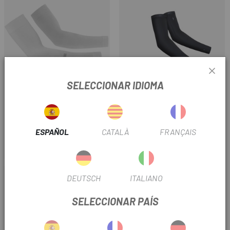
SELECCIONAR IDIOMA
ASSOS
GOBIK
MANGUITOS ASSOS SUMMER
MANGUITOS TERMICOS GOBIK
ARM UV PROTECTOR P1
KABA 2.0 UNISEX
ESPAÑOL
CATALÀ
FRANÇAIS
35 €
39 €
Precio
Precio
-25%
DEUTSCH
ITALIANO
REBAJAS
SELECCIONAR PAÍS