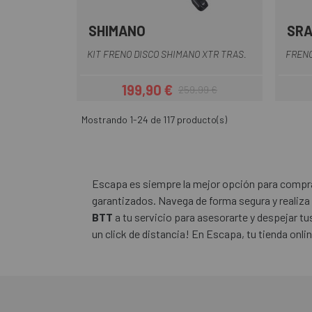
SHIMANO
SR
KIT FRENO DISCO SHIMANO XTR TRAS.
FRENO
199,90 €
259,99 €
Precio
Precio regular
Mostrando 1-24 de 117 producto(s)
Escapa es siempre la mejor opción para comprar
garantizados. Navega de forma segura y realiza
BTT
a tu servicio para asesorarte y despejar t
un click de distancia! En Escapa, tu tienda onli