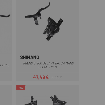
SHIMANO
FRENO DISCO DELANTERO SHIMANO
S TRAS.
DEORE 2 PIST.
47,49 €
58,99 €
ar
Precio
Precio regular
-19%