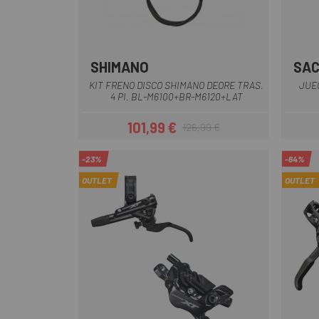
SHIMANO
SA
KIT FRENO DISCO SHIMANO DEORE TRAS.
JUE
4 PI. BL-M6100+BR-M6120+LAT
101,99 €
126,99 €
Precio
Precio regular
-23%
-64%
OUTLET
OUTLET