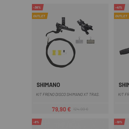
-36%
-41%
OUTLET
OUTLET
SHIMANO
SHI
KIT FRENO DISCO SHIMANO XT TRAS.
KIT F
79,90 €
124,99 €
Precio
Precio regular
-8%
-19%