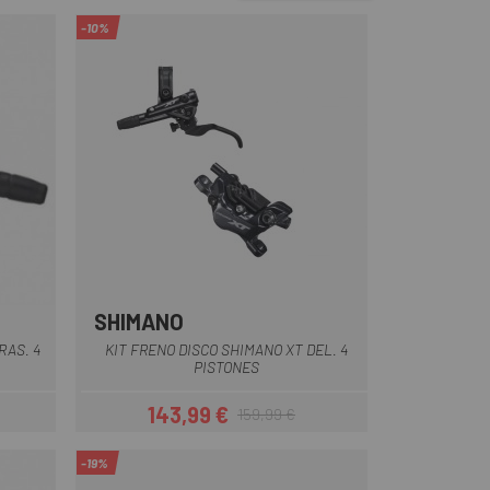
-10%
SHIMANO
RAS. 4
KIT FRENO DISCO SHIMANO XT DEL. 4
PISTONES
143,99 €
159,99 €
ar
Precio
Precio regular
-19%