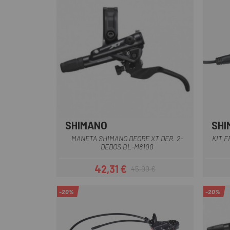
SHIMANO
SHI
MANETA SHIMANO DEORE XT DER. 2-
KIT 
DEDOS BL-M8100
42,31 €
45,99 €
Precio
Precio regular
-20%
-20%