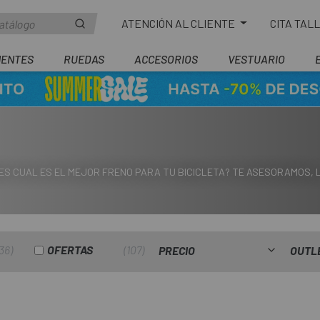
ATENCIÓN AL CLIENTE
CITA TAL
ENTES
RUEDAS
ACCESORIOS
VESTUARIO
ES CUAL ES EL MEJOR FRENO PARA TU BICICLETA? TE ASESORAMOS,
36
OFERTAS
107
PRECIO
OUTL