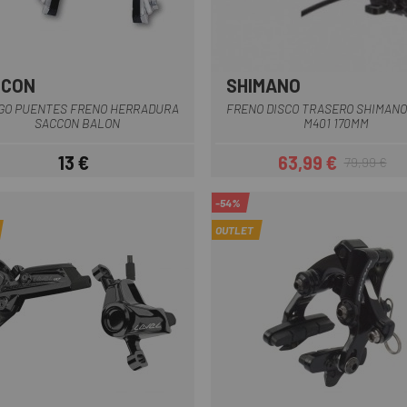
CCON
SHIMANO
Multi
Multi
GO PUENTES FRENO HERRADURA
FRENO DISCO TRASERO SHIMANO
SACCON BALON
M401 170MM
13 €
63,99 €
79,99 €
Precio
Precio
Precio regul
-54%
OUTLET