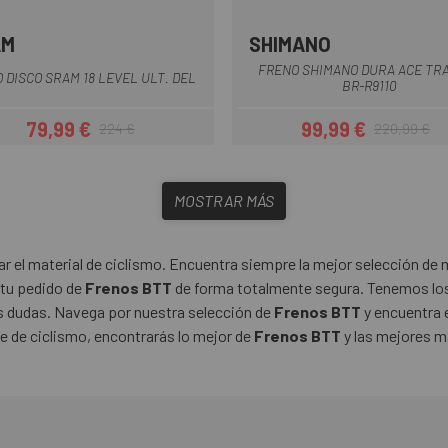
AM
SHIMANO
Multi
Multi
FRENO SHIMANO DURA ACE TR
 DISCO SRAM 18 LEVEL ULT. DEL
BR-R9110
79,99 €
99,99 €
224 €
220,99 €
Precio
Precio regular
Precio
Precio regul
MOSTRAR MÁS
 el material de ciclismo. Encuentra siempre la mejor selección de m
 tu pedido de
Frenos BTT
de forma totalmente segura. Tenemos los
us dudas. Navega por nuestra selección de
Frenos BTT
y encuentra 
ne de ciclismo, encontrarás lo mejor de
Frenos BTT
y las mejores m