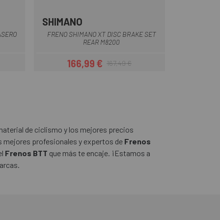
SHIMANO
Multi
ASERO
FRENO SHIMANO XT DISC BRAKE SET
REAR M8200
166,99 €
167,49 €
ar
Precio
Precio regular
aterial de ciclismo y los mejores precios
 mejores profesionales y expertos de
Frenos
el
Frenos BTT
que más te encaje. ¡Estamos a
arcas.