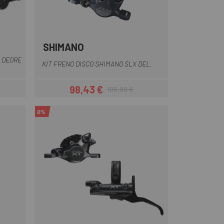
SHIMANO
Negro
 DEORE
KIT FRENO DISCO SHIMANO SLX DEL.
98,43 €
106,99 €
ar
Precio
Precio regular
0%