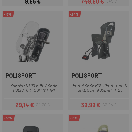
9,95 €
749,90 €
949 €
Precio
Precio
Precio regular
-15%
-24%
POLISPORT
POLISPORT
PARAVIENTOS PORTABEBE
PORTABEBE POLISPORT CHILD
POLISPORT GUPPY MINI
BIKE SEAT KOOLAH FF 29
29,14 €
39,99 €
34,28 €
52,84 €
Precio
Precio regular
Precio
Precio regular
-28%
-15%