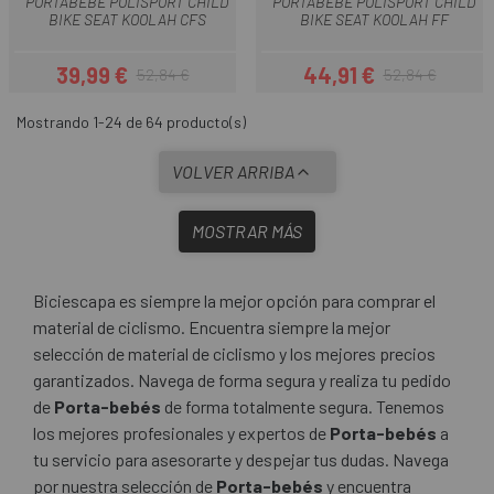
PORTABEBE POLISPORT CHILD
PORTABEBE POLISPORT CHILD
BIKE SEAT KOOLAH CFS
BIKE SEAT KOOLAH FF
39,99 €
44,91 €
52,84 €
52,84 €
Precio
Precio regular
Precio
Precio regular
Mostrando 1-24 de 64 producto(s)
VOLVER ARRIBA
MOSTRAR MÁS
Biciescapa es siempre la mejor opción para comprar el
material de ciclismo. Encuentra siempre la mejor
selección de material de ciclismo y los mejores precios
garantizados. Navega de forma segura y realiza tu pedido
de
Porta-bebés
de forma totalmente segura. Tenemos
los mejores profesionales y expertos de
Porta-bebés
a
tu servicio para asesorarte y despejar tus dudas. Navega
por nuestra selección de
Porta-bebés
y encuentra