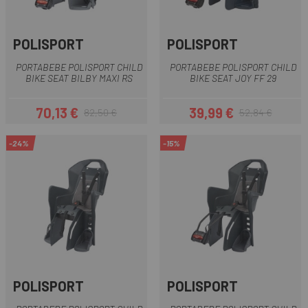
POLISPORT
POLISPORT
PORTABEBE POLISPORT CHILD
PORTABEBE POLISPORT CHILD
BIKE SEAT BILBY MAXI RS
BIKE SEAT JOY FF 29
70,13 €
39,99 €
82,50 €
52,84 €
Precio
Precio regular
Precio
Precio regular
-24%
-15%
POLISPORT
POLISPORT