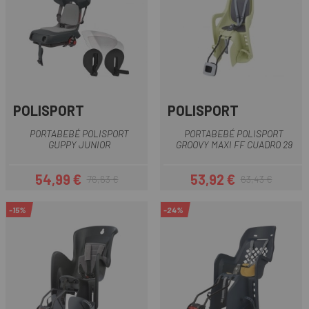
POLISPORT
POLISPORT
PORTABEBÉ POLISPORT
PORTABEBÉ POLISPORT
GUPPY JUNIOR
GROOVY MAXI FF CUADRO 29
54,99 €
53,92 €
76,63 €
63,43 €
Precio
Precio regular
Precio
Precio regular
-15%
-24%