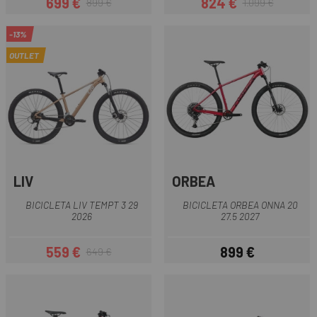
699 €
824 €
899 €
1.099 €
Precio
Precio regular
Precio
Precio regular
-13%
OUTLET
LIV
ORBEA
BICICLETA LIV TEMPT 3 29
BICICLETA ORBEA ONNA 20
2026
27.5 2027
559 €
899 €
649 €
Precio
Precio regular
Precio