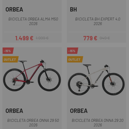
ORBEA
BH
BICICLETA ORBEA ALMA M50
BICICLETA BH EXPERT 4.0
2026
2026
1.499 €
779 €
1.999 €
949 €
Precio
Precio regular
Precio
Precio regular
-15%
-15%
OUTLET
OUTLET
ORBEA
ORBEA
BICICLETA ORBEA ONNA 29 50
BICICLETA ORBEA ONNA 29 20
2026
2026