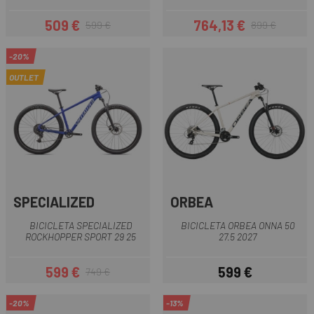
509 €
764,13 €
599 €
899 €
Precio
Precio regular
Precio
Precio regular
-20%
OUTLET
SPECIALIZED
ORBEA
BICICLETA SPECIALIZED
BICICLETA ORBEA ONNA 50
ROCKHOPPER SPORT 29 25
27.5 2027
599 €
599 €
749 €
Precio
Precio regular
Precio
-20%
-13%