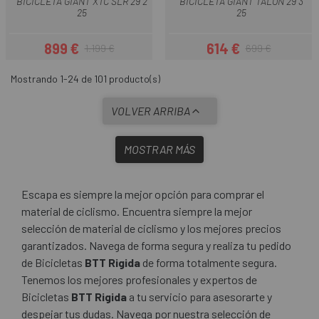
BICICLETA GIANT XTC SLR 29 2
BICICLETA GIANT TALON 29 3
25
25
899 €
614 €
1.199 €
699 €
Precio
Precio regular
Precio
Precio regular
Mostrando 1-24 de 101 producto(s)
VOLVER ARRIBA
MOSTRAR MÁS
Escapa es siempre la mejor opción para comprar el
material de ciclismo. Encuentra siempre la mejor
selección de material de ciclismo y los mejores precios
garantizados. Navega de forma segura y realiza tu pedido
de Bicicletas
BTT Rigida
de forma totalmente segura.
Tenemos los mejores profesionales y expertos de
Bicicletas
BTT Rigida
a tu servicio para asesorarte y
despejar tus dudas. Navega por nuestra selección de