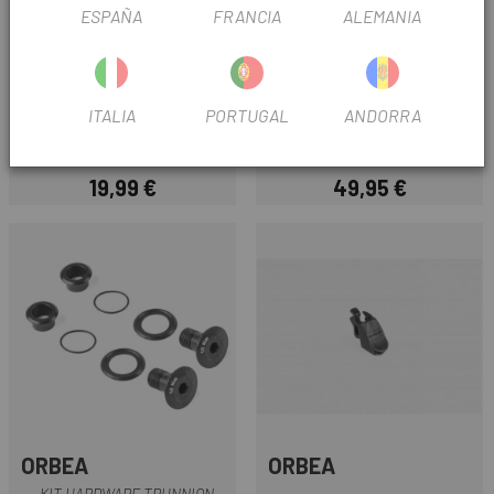
ESPAÑA
FRANCIA
ALEMANIA
ORBEA
ORBEA
PUNTERA CUADRO ORBEA
KIT SOPORTE BATERIA
ITALIA
PORTUGAL
ANDORRA
DERAILLEUR HANGER STD X12
INTERNA 750WH WILD 23
RALLON V2
19,99 €
49,95 €
Precio
Precio
ORBEA
ORBEA
KIT HARDWARE TRUNNION