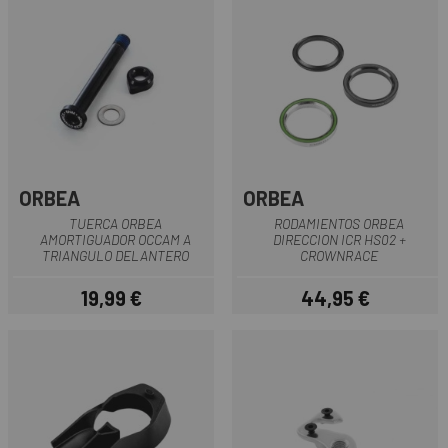
ORBEA
ORBEA
TUERCA ORBEA
RODAMIENTOS ORBEA
AMORTIGUADOR OCCAM A
DIRECCION ICR HS02 +
TRIANGULO DELANTERO
CROWNRACE
19,99 €
44,95 €
Precio
Precio