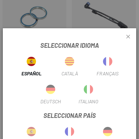
SELECCIONAR IDIOMA
ORBEA
ORBEA
KIT RODAMIENTOS ORBEA
PUERTO CARGA ORBEA
BEARING KIT HEADSET ICR
CHARGE PORT+HARNESS
ROAD
CABLE EBIKE RS 2022
ESPAÑOL
CATALÀ
FRANÇAIS
24,99 €
109,99 €
Precio
Precio
DEUTSCH
ITALIANO
SELECCIONAR PAÍS