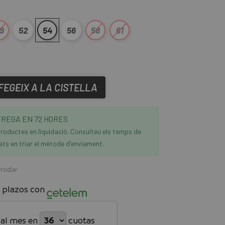
9
52
54
56
58
61
FEGEIX A LA CISTELLA
REGA EN 72 HORES
roductes en liquidació. Consulteu els temps de
ats en triar el mètode d'enviament.
 rodar
 plazos con
*
al mes en
cuotas