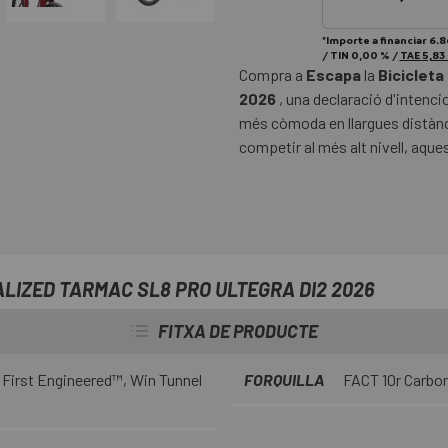
*Importe a financiar
6.8
/
TIN
0,00 %
/
TAE
5,83
Compra a
Escapa
la
Bicicleta
2026
, una declaració d'intenci
més còmoda en llargues distànci
competir al més alt nivell, aque
ALIZED TARMAC SL8 PRO ULTEGRA DI2 2026
FITXA DE PRODUCTE
First Engineered™, Win Tunnel
FORQUILLA
FACT 10r Carbon