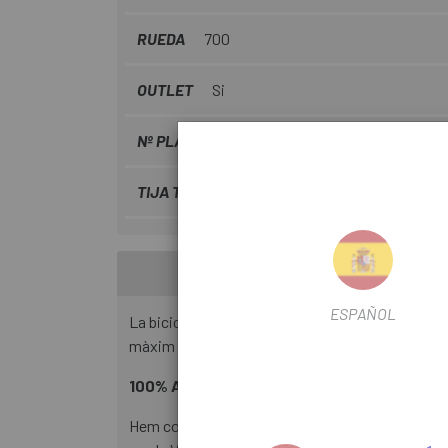
RUEDA
700
OUTLET
Si
Nº PLATS
2
TIJA TELESCÒPICA
No
ESPAÑOL
La bicicleta que redefineix la velocitat. La Tar
màxim rendiment en competició, ofereix una expe
100% AERO
Hem col·locat elements aerodinàmics on de debò 