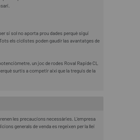
sari.
er si sol no aporta prou dades perquè sigui
 Tots els ciclistes poden gaudir las avantatges de
potenciòmetre, un joc de rodes Roval Rapide CL
rquè surtis a competir així que la treguis de la
 prenen les precaucions necessàries. L'empresa
cions generals de venda es regeixen per la llei