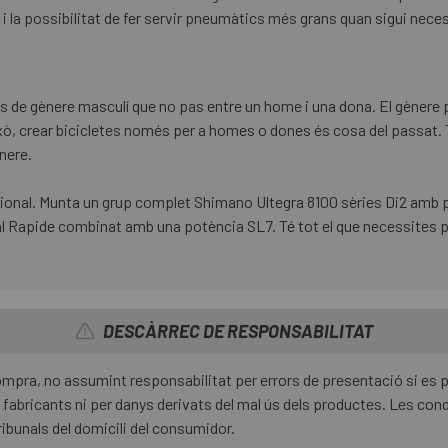
i la possibilitat de fer servir pneumàtics més grans quan sigui neces
s de gènere masculí que no pas entre un home i una dona. El gènere p
 això, crear bicicletes només per a homes o dones és cosa del passat.
nere.
onal. Munta un grup complet Shimano Ultegra 8100 sèries Di2 amb 
al Rapide combinat amb una potència SL7. Té tot el que necessites pe
DESCÀRREC DE RESPONSABILITAT
 compra, no assumint responsabilitat per errors de presentació si es
fabricants ni per danys derivats del mal ús dels productes. Les condi
ribunals del domicili del consumidor.