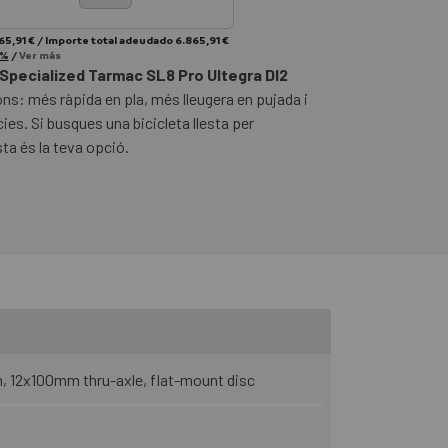
65,91 €
/
Importe total adeudado
6.865,91 €
 %
/
Ver más
 Specialized Tarmac SL8 Pro Ultegra DI2
ons: més ràpida en pla, més lleugera en pujada i
es. Si busques una bicicleta llesta per
sta és la teva opció.
, 12x100mm thru-axle, flat-mount disc