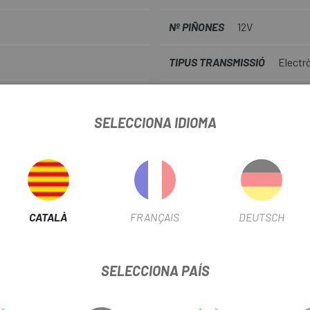
Nº PIÑONES
12V
TIPUS TRANSMISSIÓ
Electr
TIPUS DE COBERTA
Tubeles
SELECCIONA IDIOMA
AMPLE BUJE
12x142
INFORMACIÓ DEL PRODUCTE
CATALÀ
FRANÇAIS
DEUTSCH
mac SL8 Pro és la combinació perfecta entre aerodinàmica, lleugeresa 
riència de conducció ràpida i precisa a qualsevol terreno .
SELECCIONA PAÍS
es necessiten, no només on queden bé. I així hem aconseguit la nos