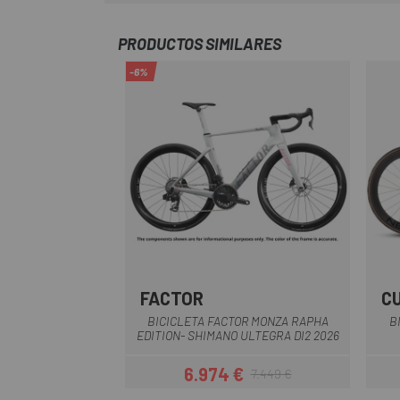
PRODUCTOS SIMILARES
-6%
FACTOR
C
Blanc-Gris
BICICLETA FACTOR MONZA RAPHA
B
EDITION- SHIMANO ULTEGRA DI2 2026
6.974 €
7.449 €
Preu
Preu regular