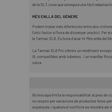
de la SL7, cosa que assegura una fàcil adaptació 
MÉS ENLLÀ DEL GÈNERE
Podem trobar més diferències entre dos cicliste
l'únic factor a l'hora de dissenyar una bici. Per
la Tarmac SL8. És hora d'anar-hi Més enllà del Gè
La Tarmac SL8 Pro ofereix un rendiment excepci
III, compatibles amb tubeless , i un manillar Rov
caixa.
Biciescapa limita la responsabilitat al preu de
no respon per variacions de productes fetes per 
espanyola, i qualsevol conflicte es resoldrà als t