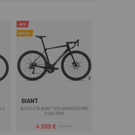
-30%
-20%
OUTLET
OUTLET
GIANT
GIANT
Blau-Negre
Negre-Gris
S 2
BICICLETA GIANT TCR ADVANCED PRO
BICICLETA GIANT
0-DI2 2026
PRO 1 
4.599 €
4.319 
6.574 €
Preu
Preu regular