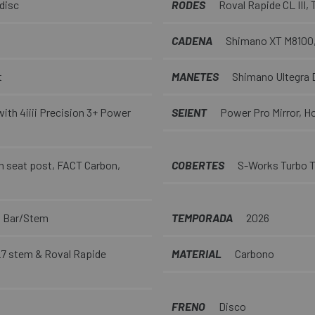
disc
RODES
Roval Rapide CL III,
CADENA
Shimano XT M8100, 
t
MANETES
Shimano Ultegra D
th 4iiii Precision 3+ Power
SEIENT
Power Pro Mirror, Hol
 seat post, FACT Carbon,
COBERTES
S-Works Turbo T
d Bar/Stem
TEMPORADA
2026
L7 stem & Roval Rapide
MATERIAL
Carbono
FRENO
Disco