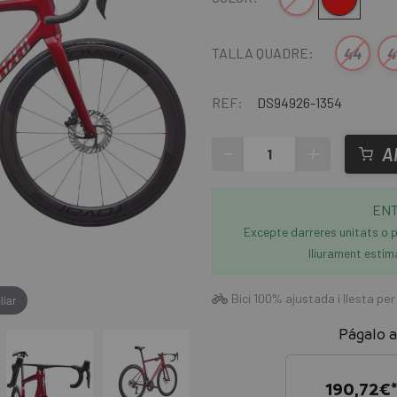
44
4
TALLA QUADRE:
REF:
DS94926-1354
-
+
A
ENT
Excepte darreres unitats o p
lliurament estim
Bici 100% ajustada i llesta per
liar
Págalo a
190,72
€