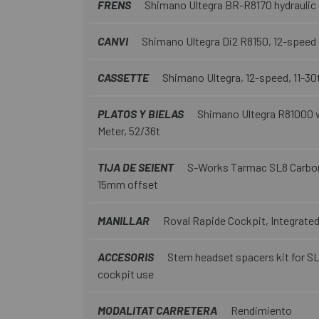
FRENS
Shimano Ultegra BR-R8170 hydraulic 
CANVI
Shimano Ultegra Di2 R8150, 12-speed
CASSETTE
Shimano Ultegra, 12-speed, 11-30
PLATOS Y BIELAS
Shimano Ultegra R81000 wi
Meter, 52/36t
TIJA DE SEIENT
S-Works Tarmac SL8 Carbon
15mm offset
MANILLAR
Roval Rapide Cockpit, Integrate
ACCESORIS
Stem headset spacers kit for S
cockpit use
MODALITAT CARRETERA
Rendimiento