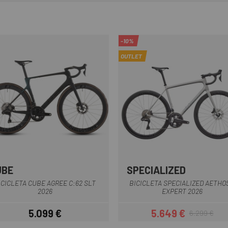
-10%
OUTLET
UBE
SPECIALIZED
Negre
Plata
Gris
ICICLETA CUBE AGREE C:62 SLT
BICICLETA SPECIALIZED AETHO
2026
EXPERT 2026
5.099 €
5.649 €
6.299 €
Preu
Preu
Preu regular