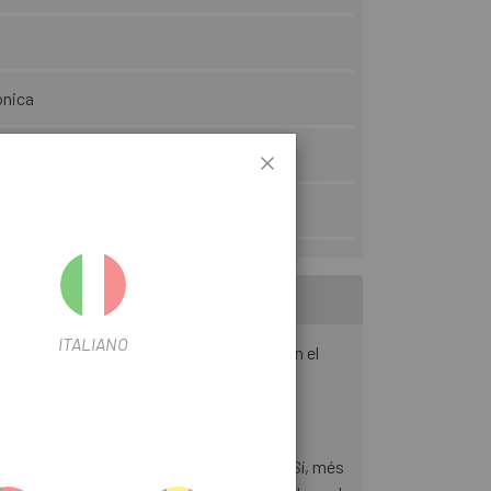
ònica
s
ITALIANO
i control . Dissenyada per als que busquen el
tra bici de carretera més aerodinàmica. Sí, més