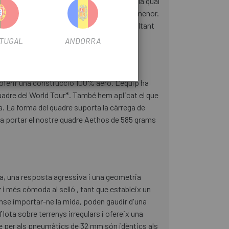
desplaçar la pipa de direcció cap enrere (la qual
crea té una resistència aerodinàmica molt menor.
s avui. D'aquesta manera, l'aire brut al voltant
TUGAL
ANDORRA
i oferir una construcció 100% aero. L'equip ha
quadre del World Tour*. També hem aplicat el que
leta. La forma del quadre suporta la càrrega de
va portar el nostre quadre Aethos de 585 grams
ia, una resposta agressiva i una geometria
 i més còmoda al selló , tant que estableix un
sense importar-ne la mida, poden gaudir d'una
lota sobre terrenys irregulars i ofereix una
ure per als pneumàtics de 32 mm són idèntics als