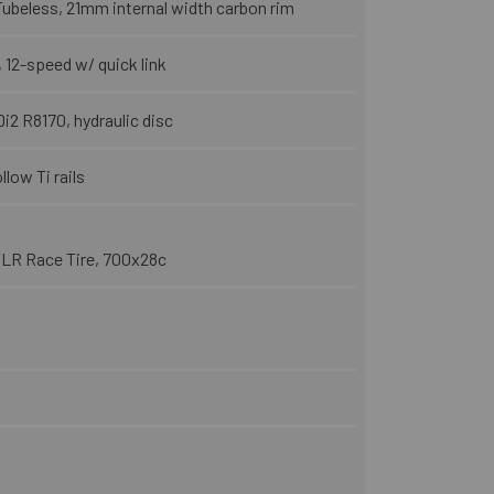
 Tubeless, 21mm internal width carbon rim
12-speed w/ quick link
i2 R8170, hydraulic disc
low Ti rails
LR Race Tire, 700x28c