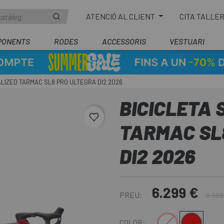
ATENCIÓ AL CLIENT
CITA TALLE
PONENTS
RODES
ACCESSORIS
VESTUARI
ALIZED TARMAC SL8 PRO ULTEGRA DI2 2026
BICICLETA 
favorite_border
TARMAC SL
DI2 2026
6.299 €
PREU:
8.999
Blanc
Vermell
COLOR: