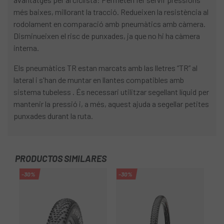
més baixes, millorant la tracció. Redueixen la resistència al
rodolament en comparació amb pneumàtics amb càmera.
Disminueixen el risc de punxades, ja que no hi ha càmera
interna.
Els pneumàtics TR estan marcats amb las lletres “TR” al
lateral i s'han de muntar en llantes compatibles amb
sistema tubeless . És necessari utilitzar segellant líquid per
mantenir la pressió i, a més, aquest ajuda a segellar petites
punxades durant la ruta.
PRODUCTOS SIMILARES
-30%
-30%
-1