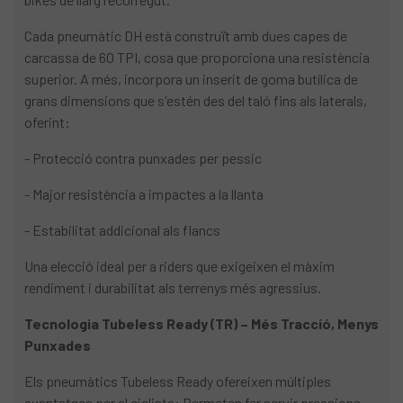
Cada pneumàtic DH està construït amb dues capes de
carcassa de 60 TPI, cosa que proporciona una resistència
superior. A més, incorpora un inserit de goma butílica de
grans dimensions que s'estén des del taló fins als laterals,
oferint:
- Protecció contra punxades per pessic
- Major resistència a impactes a la llanta
- Estabilitat addicional als flancs
Una elecció ideal per a riders que exigeixen el màxim
rendiment i durabilitat als terrenys més agressius.
Tecnologia Tubeless Ready (TR) – Més Tracció, Menys
Punxades
Els pneumàtics Tubeless Ready ofereixen múltiples
avantatges per al ciclista: Permeten fer servir pressions