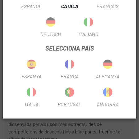
ESPAÑOL
CATALÀ
FRANÇAIS
Control
El 3C MaxxGrip de Maxxis és el nostre compost més
adherent i amb més rebot lent, dissenyat per oferir una
DEUTSCH
ITALIANO
subjecció extrema en las condicions més exigents. És el
mateix compost que utilitzen els millors corredors de la
SELECCIONA PAÍS
Copa del Món de Descens i l' Enduro World Series, i ara està
disponible en múltiples configuracions de carcassa per
adaptar-se a tot tipus de riders .
ESPANYA
FRANÇA
ALEMANYA
Ideal per als que busquen el màxim control en baixades
tècniques, corbes agressives i terrenys impredictibles.
Carcassa Downhill (DH) – Màxima Protecció per al
Descens
ITÀLIA
PORTUGAL
ANDORRA
Com el seu nom indica, la carcassa Downhill de Maxxis està
dissenyada per als usos més extrems: des de
competicions de descens fins a bike parks, freeride i e-
bikes de llarg recorregut.