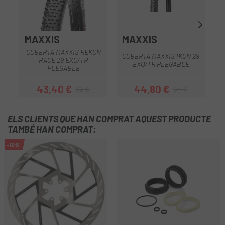
MAXXIS
MAXXIS
S
COBERTA MAXXIS REKON
COBERTA MAXXIS IKON 29
RACE 29 EXO/TR
EXO/TR PLEGABLE
PLEGABLE
43,40 €
44,80 €
62 €
64 €
Preu
Preu regular
Preu
Preu regular
ELS CLIENTS QUE HAN COMPRAT AQUEST PRODUCTE
TAMBÉ HAN COMPRAT:
-10%