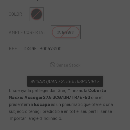
Negre
COLOR:
2.50WT
AMPLE COBERTA:
REF:
DX49ETB00473100
Sense Stock
AVISA'M QUAN ESTIGUI DISPONIBLE
Dissenyada pel llegendari Greg Minnaar, la
Coberta
Maxxis Assegai 27.5 3CG/DH/TR/E-50
que et
presentem a
Escapa
és un pneumàtic que ofereix una
subjecció tenaç i predictible en tot el seu perfil, sense
importar l'angle d'inclinació.