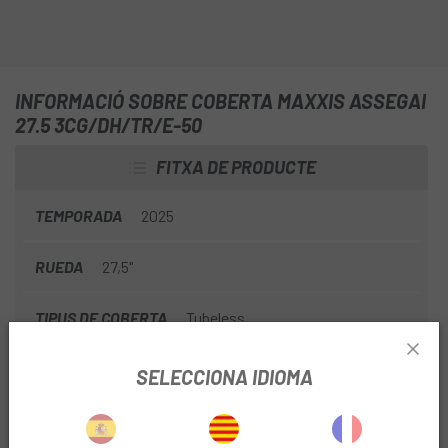
INFORMACIÓ SOBRE COBERTA MAXXIS ASSEGAI
27.5 3CG/DH/TR/E-50
FITXA DE PRODUCTE
TEMPORADA
2025
RUEDA
27,5"
TIPUS DE COBERTA
Tubeless
SELECCIONA IDIOMA
INFORMACIÓ DEL PRODUCTE
Compost 3C MaxxGrip – Màxima Tracció, Màxim