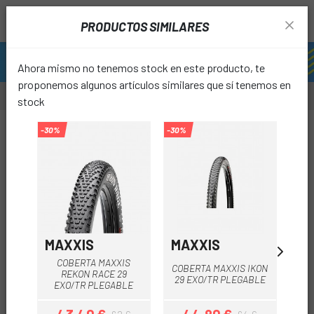
PRODUCTOS SIMILARES
Ahora mismo no tenemos stock en este producto, te
proponemos algunos artículos similares que sí tenemos en
stock
-30%
-30%
-30%
-15%
favori
MAXXIS
MAXXIS
SP
COBERTA MAXXIS
COB
COBERTA MAXXIS IKON
REKON RACE 29
29 EXO/TR PLEGABLE
EXO/TR PLEGABLE
T