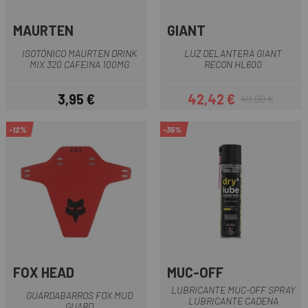
MAURTEN
GIANT
ISOTÓNICO MAURTEN DRINK
LUZ DELANTERA GIANT
MIX 320 CAFEINA 100MG
RECON HL600
3,95 €
42,42 €
49,90 €
Precio
Precio
Precio regular
-12%
-35%
FOX HEAD
MUC-OFF
LUBRICANTE MUC-OFF SPRAY
GUARDABARROS FOX MUD
LUBRICANTE CADENA
GUARD