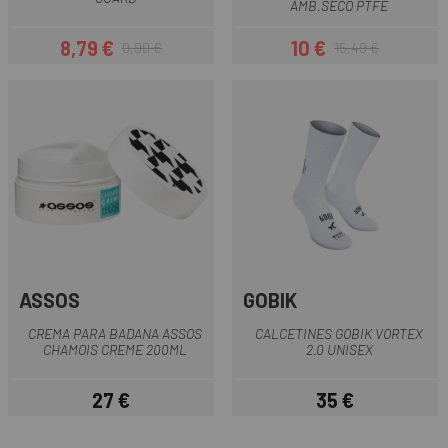
AMB.SECO PTFE
8,79 €
10 €
9,99 €
15,49 €
Precio
Precio regular
Precio
Precio regular
ASSOS
GOBIK
CREMA PARA BADANA ASSOS
CALCETINES GOBIK VORTEX
CHAMOIS CREME 200ML
2.0 UNISEX
27 €
35 €
Precio
Precio