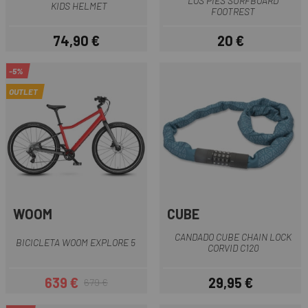
LOS PIES SURFBOARD
KIDS HELMET
FOOTREST
74,90 €
20 €
Precio
Precio
-5%
OUTLET
WOOM
CUBE
CANDADO CUBE CHAIN LOCK
BICICLETA WOOM EXPLORE 5
CORVID C120
639 €
29,95 €
679 €
Precio
Precio regular
Precio