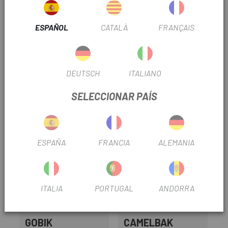
Se vende con un sistema de clip lateral y dos tornillos de
montaje.
ESPAÑOL
CATALÀ
FRANÇAIS
Apto para todas las bicicletas woom (ATENCIÓN: no apto
para bicicletas de equilibrio woom 1 y woom 1 PLUS; el
montaje en woom 2 solo es posible sin guardabarros)
DEUTSCH
ITALIANO
OPINIONES
SELECCIONAR PAÍS
PRODUCTOS SIMILARES
-15%
ESPAÑA
FRANCIA
ALEMANIA
ITALIA
PORTUGAL
ANDORRA
GOBIK
CAMELBAK