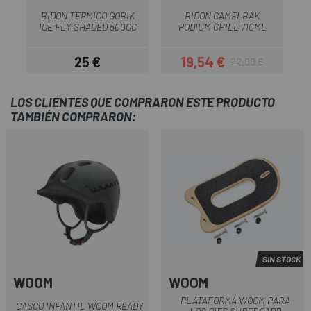
BIDON TERMICO GOBIK
BIDON CAMELBAK
ICE FLY SHADED 500CC
PODIUM CHILL 710ML
25 €
19,54 €
22,99 €
Precio
Precio
Precio regular
LOS CLIENTES QUE COMPRARON ESTE PRODUCTO
TAMBIÉN COMPRARON:
SIN STOCK
WOOM
WOOM
PLATAFORMA WOOM PARA
CASCO INFANTIL WOOM READY