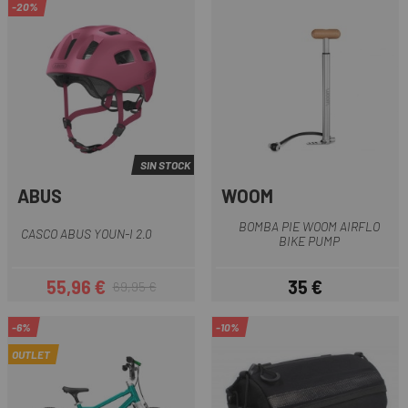
-20%
SIN STOCK
ABUS
WOOM
BOMBA PIE WOOM AIRFLO
CASCO ABUS YOUN-I 2.0
BIKE PUMP
55,96 €
35 €
69,95 €
Precio
Precio regular
Precio
-6%
-10%
OUTLET