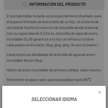
INFORMACIÓN DEL PRODUCTO
El portabotellas incluido está especialmente diseñado para
el espacio limitado de la bicicleta de su hijo: el sistema de
clip lateral facilita la inserción de la botella desde el lateral.
Con su capacidad de 0,5 litros, la botella de agua de acero
inoxidable GLUG garantiza a tu hijo un refresco total en
cada paseo en bicicleta. Glug, glug, glug. Oh eso es bueno !
Características detalladas de la botella de agua de acero
inoxidable Woom Glup:
Hecho de acero inoxidable de primera calidad, sabor neutro.
Resistente al agua y apto para lavavajillas hasta 65°C
Capacidad: 0.5L
SELECCIONAR IDIOMA
Peso vacío: 145g