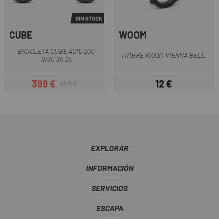
SIN STOCK
CUBE
WOOM
BICICLETA CUBE ACID 200
TIMBRE WOOM VIENNA BELL
DISC 20 25
399 €
12 €
459 €
Precio
Precio regular
Precio
EXPLORAR
INFORMACIÓN
SERVICIOS
ESCAPA