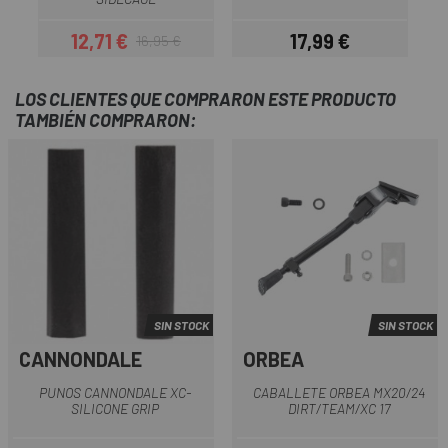
12,71 €
17,99 €
16,95 €
Precio
Precio regular
Precio
LOS CLIENTES QUE COMPRARON ESTE PRODUCTO
TAMBIÉN COMPRARON:
SIN STOCK
SIN STOCK
CANNONDALE
ORBEA
PUNOS CANNONDALE XC-
CABALLETE ORBEA MX20/24
SILICONE GRIP
DIRT/TEAM/XC 17