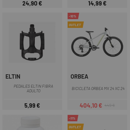
24,90 €
14,99 €
Precio
Precio
-10%
OUTLET
ELTIN
ORBEA
PEDALES ELTIN FIBRA
BICICLETA ORBEA MX 24 XC 24
ADULTO
5,99 €
404,10 €
449 €
Precio
Precio
Precio regular
-11%
OUTLET