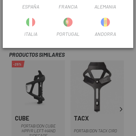
ESPAÑA
FRANCIA
ALEMANIA
. Color: Negro
. Material: Plástico
ITALIA
PORTUGAL
ANDORRA
OPINIONES
PRODUCTOS SIMILARES
-25%
CUBE
TACX
PORTABIDON CUBE
HPP/R LEFT-HAND
PORTABIDON TACX CIRO
SIDECAGE