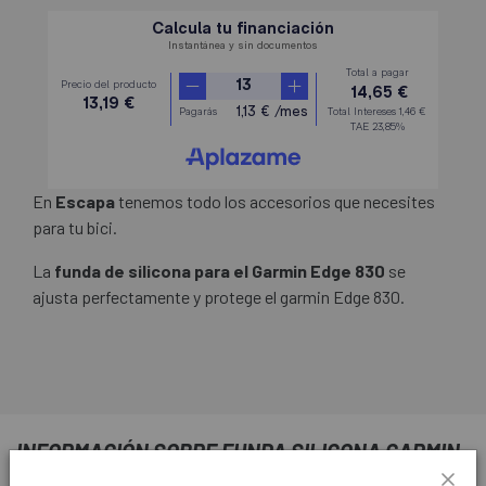
En
Escapa
tenemos todo los accesorios que necesites
para tu bici.
La
funda de silicona para el Garmin Edge 830
se
ajusta perfectamente y protege el garmin Edge 830.
INFORMACIÓN SOBRE FUNDA SILICONA GARMIN
EDGE 830