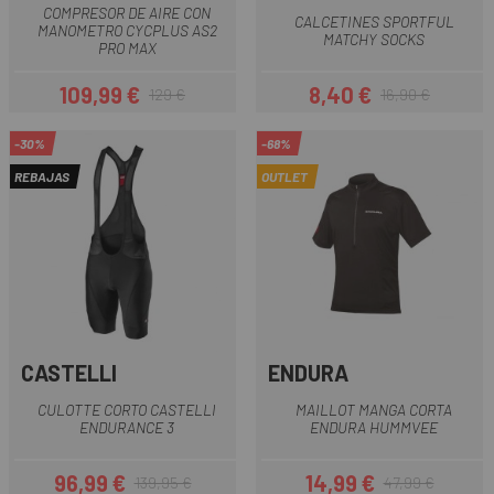
COMPRESOR DE AIRE CON
CALCETINES SPORTFUL
MANOMETRO CYCPLUS AS2
MATCHY SOCKS
PRO MAX
109,99 €
8,40 €
129 €
16,90 €
Precio
Precio regular
Precio
Precio regular
-30%
-68%
REBAJAS
OUTLET
CASTELLI
ENDURA
CULOTTE CORTO CASTELLI
MAILLOT MANGA CORTA
ENDURANCE 3
ENDURA HUMMVEE
96,99 €
14,99 €
139,95 €
47,99 €