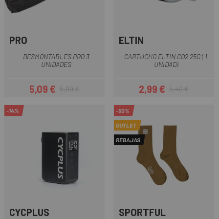
PRO
ELTIN
DESMONTABLES PRO 3
CARTUCHO ELTIN CO2 25G ( 1
UNIDADES
UNIDAD)
5,09 €
2,99 €
5,99 €
5,40 €
Precio
Precio regular
Precio
Precio regular
-14%
-50%
OUTLET
REBAJAS
CYCPLUS
SPORTFUL