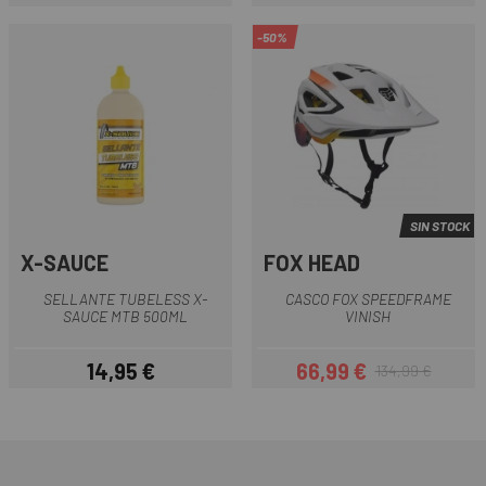
Precio
Precio regular
Precio
Precio regular
-50%
SIN STOCK
X-SAUCE
FOX HEAD
SELLANTE TUBELESS X-
CASCO FOX SPEEDFRAME
SAUCE MTB 500ML
VINISH
14,95 €
66,99 €
134,99 €
Precio
Precio
Precio regular