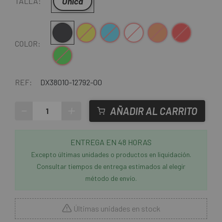
Única
TALLA:
Black
Amarillo
Azul
Blanco
Naranja
Rojo
COLOR:
Verde
REF:
DX38010-12792-00
-
+
AÑADIR AL CARRITO
ENTREGA EN 48 HORAS
Excepto últimas unidades o productos en liquidación.
Consultar tiempos de entrega estimados al elegir
método de envío.
Últimas unidades en stock