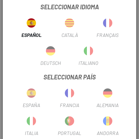
SELECCIONAR IDIOMA
FICHA DE PRODUCTO
TEMPORADA
2023
ESPAÑOL
CATALÀ
FRANÇAIS
INFORMACIÓN DEL PRODUCTO
DEUTSCH
ITALIANO
Es adaptable y extraíble. Compatible con el Garmin Edge
830.
SELECCIONAR PAÍS
OPINIONES
ESPAÑA
FRANCIA
ALEMANIA
PRODUCTOS SIMILARES
ITALIA
PORTUGAL
ANDORRA