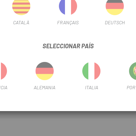
CATALÀ
FRANÇAIS
DEUTSCH
TAKILÓMETROS SPECIALIZED SPEEDZONE
SELECCIONAR PAÍS
FICHA DE PRODUCTO
POSICIÓN
Delantera
CIA
ALEMANIA
ITALIA
POR
INFORMACIÓN DEL PRODUCTO
Comp, and Pro computers.