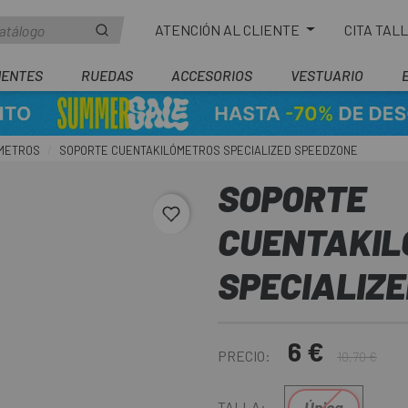
ATENCIÓN AL CLIENTE
CITA TAL
ENTES
RUEDAS
ACCESORIOS
VESTUARIO
METROS
SOPORTE CUENTAKILÓMETROS SPECIALIZED SPEEDZONE
SOPORTE
favorite_border
CUENTAKIL
SPECIALIZ
6 €
PRECIO:
10,70 €
Única
TALLA: