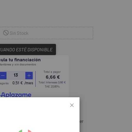
Sin Stock
CUANDO ESTÉ DISPONIBLE
 accesorios, componentes y recambios
ed. El
Soporte Cuentakilómetros
rmite llevar tu GPS en el manillar para tener
ista.