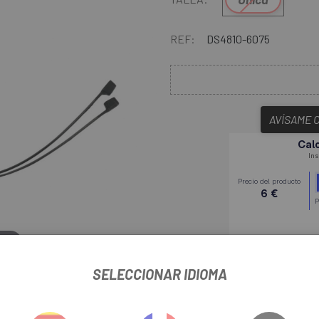
REF:
DS4810-6075
AVÍSAME 
liar
En
Escapa
tenemos todos los
SELECCIONAR IDIOMA
originales de la marca Specializ
Specialized Speedzone
te pe
todo bien parametizado y a la v