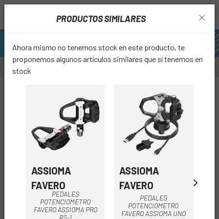
PRODUCTOS SIMILARES
Ahora mismo no tenemos stock en este producto, te
proponemos algunos artículos similares que sí tenemos en
stock
-12%
favori
ASSIOMA
ASSIOMA
AS
FAVERO
FAVERO
FA
PEDALES
PEDALES
POTENCIOMETRO
POTENCIOMETRO
FAVERO ASSIOMA PRO
FAVERO ASSIOMA UNO
A
RS-1