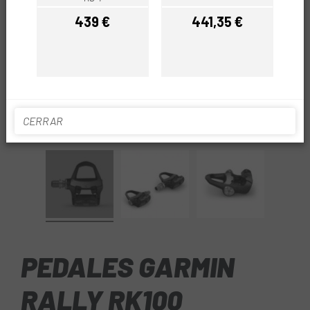
439 €
441,35 €
Precio
Precio
CERRAR
Toca para expandir
PEDALES GARMIN
RALLY RK100