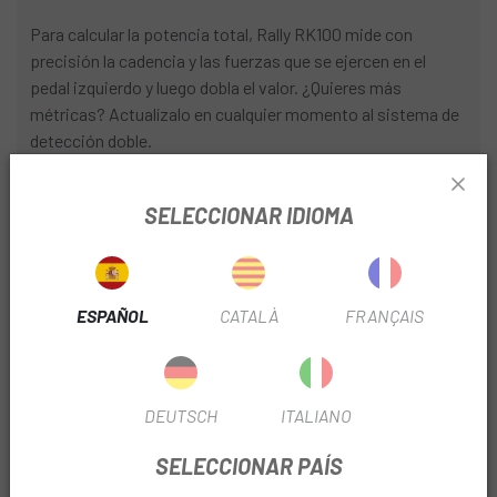
Para calcular la potencia total, Rally RK100 mide con
precisión la cadencia y las fuerzas que se ejercen en el
pedal izquierdo y luego dobla el valor. ¿Quieres más
métricas? Actualízalo en cualquier momento al sistema de
detección doble.
COMPATIBILIDAD CON CALAS
SELECCIONAR IDIOMA
Para que puedas rodar con la máxima comodidad, los
pedales se han diseñado pensando en tus calas
LOOK KEO
favoritas.
ESPAÑOL
CATALÀ
FRANÇAIS
EJE TRANSFERIBLE
Disfruta de tu pasión todo el año, ya sea en carretera,
DEUTSCH
ITALIANO
gravilla, ciclocrós o cualquier otra variante de ciclismo. Se
puede instalar un eje transferible en los kits de cuerpo de
SELECCIONAR PAÍS
pedal Rally RS para carretera o Rally™ XC para montaña (se
venden por separado).