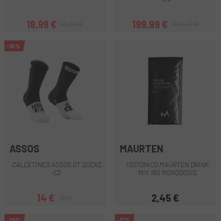
18,98 €
199,99 €
19,90 €
249,97 €
Precio
Precio regular
Precio
Precio regular
-30%
ASSOS
MAURTEN
CALCETINES ASSOS GT SOCKS
ISOTÓNICO MAURTEN DRINK
C2
MIX 160 MONODOSIS
14 €
2,45 €
20 €
Precio
Precio regular
Precio
-25%
-12%