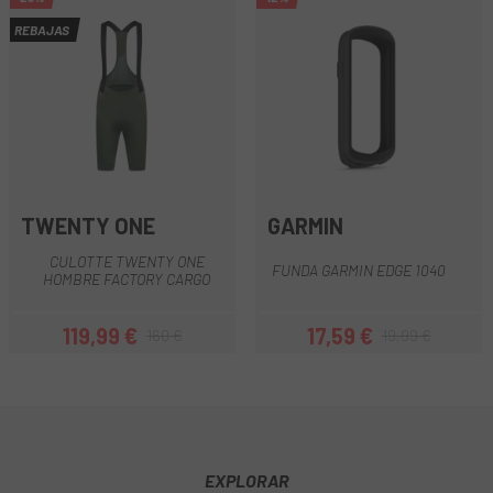
REBAJAS
TWENTY ONE
GARMIN
CULOTTE TWENTY ONE
FUNDA GARMIN EDGE 1040
HOMBRE FACTORY CARGO
119,99 €
17,59 €
160 €
19,99 €
Precio
Precio regular
Precio
Precio regular
EXPLORAR