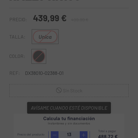
439,99 €
PRECIO:
499,99 €
Unica
TALLA:
Multi
COLOR:
REF:
DX38010-02388-01
Sin Stock
AVÍSAME CUANDO ESTÉ DISPONIBLE