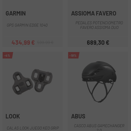
GARMIN
ASSIOMA FAVERO
PEDALES POTENCIOMETRO
GPS GARMIN EDGE 1040
FAVERO ASSIOMA DUO
434,99 €
689,30 €
599,99 €
Precio
Precio regular
Precio
-4%
-19%
LOOK
ABUS
CASCO ABUS GAMECHANGER
CALAS LOOK JUEGO KEO GRIP
2.0