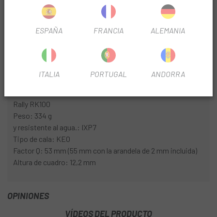
AUTONOMÍA DE LA BATERÍA
ESPAÑA
FRANCIA
ALEMANIA
Asegúrate de no quedarte sin energía durante las rutas y
sesiones de entreno más largas gracias a las
hasta 120
horas de autonomía.
ITALIA
PORTUGAL
ANDORRA
Características:
Rally RK100
Peso: 334 g
y resistente al agua.: IXP7
Tipo de cala: KEO
Factor Q: 53 mm (55 mm con la arandela de 2 mm incluida)
Altura de cuadro: 12,2 mm
OPINIONES
VÍDEOS DEL PRODUCTO