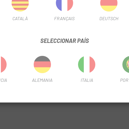
 izquierda y la derecha para conocer mejor tu simetría de pedaleo y 
CATALÀ
FRANÇAIS
DEUTSCH
SELECCIONAR PAÍS
on pila LR44)
CIA
ALEMANIA
ITALIA
POR
incluida)