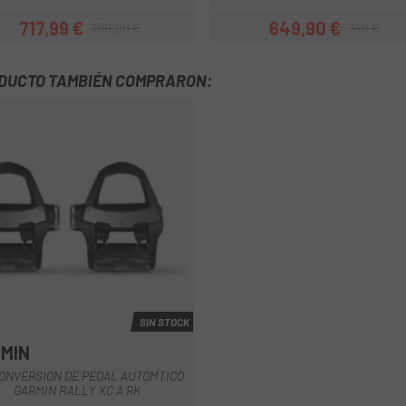
717,99 €
649,90 €
799,99 €
749 €
Precio
Precio regular
Precio
Precio regula
ODUCTO TAMBIÉN COMPRARON:
SIN STOCK
MIN
Multi
CONVERSION DE PEDAL AUTOMTICO
GARMIN RALLY XC A RK