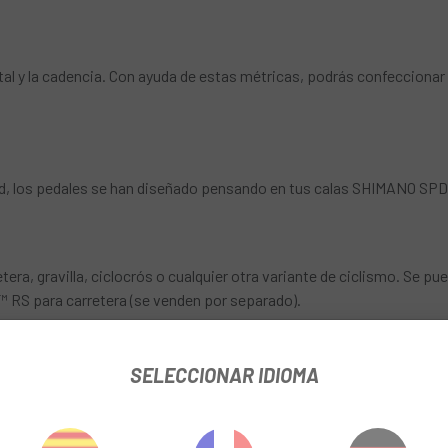
l y la cadencia. Con ayuda de estas métricas, podrás confeccionar 
, los pedales se han diseñado pensando en tus calas SHIMANO SPD 
tera, gravilla, ciclocrós o cualquier otra variante de ciclismo. Se pued
y™ RS para carretera (se venden por separado).
SELECCIONAR IDIOMA
s rutas y sesiones de entreno más largas gracias a las hasta 120 hor