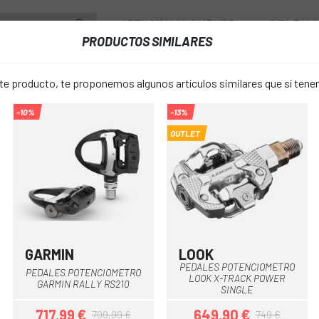
ATENCIÓN AL CLIENTE
CITA TAL
PRODUCTOS SIMILARES
ENTES
RUEDAS
ACCESORIOS
VESTUARIO
 producto, te proponemos algunos artículos similares que sí ten
-10%
-13%
TROS
PEDALES GARMIN RALLY XC200
OUTLET
PEDALES G
favorite_border
XC200
879,99 €
PRECIO:
9
GARMIN
LOOK
Negro
Negro
PEDALES POTENCIOMETRO
PEDALES POTENCIOMETRO
LOOK X-TRACK POWER
Unica
TALLA:
GARMIN RALLY RS210
SINGLE
717,99 €
649,90 €
799,99 €
749 €