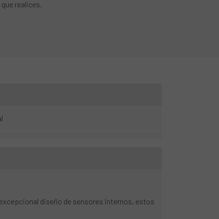
 que realices.
l
 excepcional diseño de sensores internos, estos