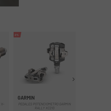
0%
0%
GARMIN
GARMIN
Negro
 X-
PEDALES POTENCIOMETRO GARMIN
PEDALES POTEN
RALLY XC210
RALLY