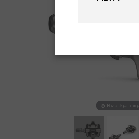
Precio
Haz click para amp