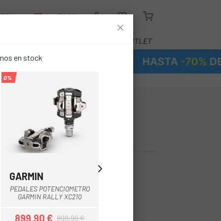
LER
BLOG
EQUIPAMIENTO
SERVICIOS
OUTLET
emos en stock
0%
0%
ARMIN RALLY
99,99 €
GARMIN
GARMIN
Negro
Negro
PEDALES POTENCIOMETRO
PEDALES POTENCIOMETRO
GARMIN RALLY XC210
GARMIN RALLY RK210
899,90 €
799,91 €
899,99 €
799,99 €