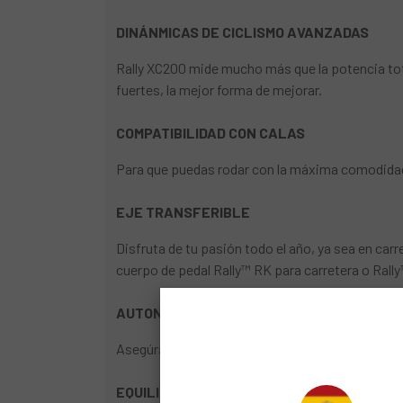
DINÁNMICAS DE CICLISMO AVANZADAS
Rally XC200 mide mucho más que la potencia tota
fuertes, la mejor forma de mejorar.
COMPATIBILIDAD CON CALAS
Para que puedas rodar con la máxima comodidad
EJE TRANSFERIBLE
Disfruta de tu pasión todo el año, ya sea en carre
cuerpo de pedal Rally™ RK para carretera o Rall
AUTONOMÍA DE LA BATERÍA
Asegúrate de no quedarte sin energía durante la
EQUILIBRIO DERECHA/IZQUIERDA