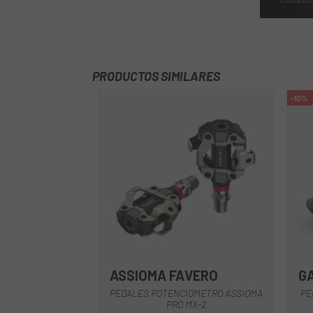
PRODUCTOS SIMILARES
-10%
ASSIOMA FAVERO
G
Negro
PEDALES POTENCIOMETRO ASSIOMA
PE
PRO MX-2