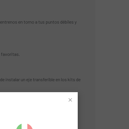
entrenos en torno a tus puntos débiles y
favoritas.
e instalar un eje transferible en los kits de
as de autonomía.