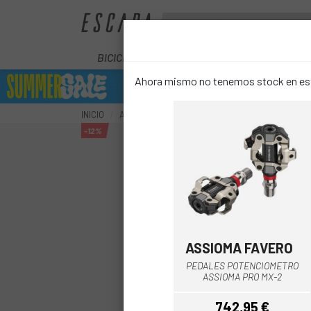
BICICLETAS
ELÉCTRICAS
COMPON
Ahora mismo no tenemos stock en este
INICIO
ACCESORIOS
ELECTRÓNICA
POTENCIÓME
-12%
ASSIOMA FAVERO
Negro
PEDALES POTENCIOMETRO
ASSIOMA PRO MX-2
742,95 €