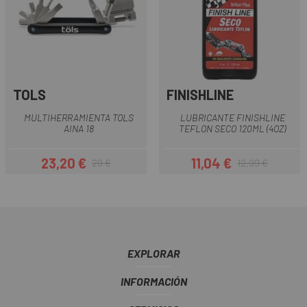
TOLS
FINISHLINE
MULTIHERRAMIENTA TOLS
LUBRICANTE FINISHLINE
AINA 18
TEFLON SECO 120ML (4OZ)
23,20 €
11,04 €
29 €
12,99 €
Precio
Precio regular
Precio
Precio regular
EXPLORAR
INFORMACIÓN