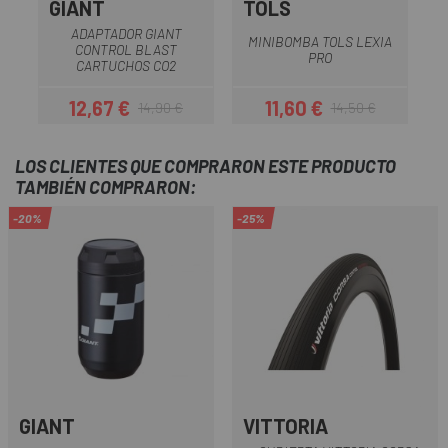
GIANT
TOLS
ADAPTADOR GIANT
MINIBOMBA TOLS LEXIA
CONTROL BLAST
A
PRO
CARTUCHOS CO2
12,67 €
11,60 €
14,90 €
14,50 €
Precio
Precio regular
Precio
Precio regular
LOS CLIENTES QUE COMPRARON ESTE PRODUCTO
TAMBIÉN COMPRARON:
-20%
-25%
GIANT
VITTORIA