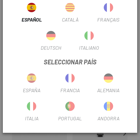
INFORMACIÓN DEL PRODUCTO
ESPAÑOL
CATALÀ
FRANÇAIS
Ofrece la posibilidad de dosificar el flujo de aire que se
quiere aplicar a las ruedas.
DEUTSCH
ITALIANO
SELECCIONAR PAÍS
OPINIONES
PRODUCTOS SIMILARES
-15%
-20%
ESPAÑA
FRANCIA
ALEMANIA
ITALIA
PORTUGAL
ANDORRA