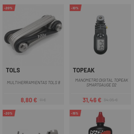
-20%
-10%
TOLS
TOPEAK
MANOMETRO DIGITAL TOPEAK
MULTIHERRAMIENTAS TOLS 8
SMARTGAUGE D2
8,80 €
31,46 €
11 €
34,95 €
Precio
Precio regular
Precio
Precio regular
-20%
-15%