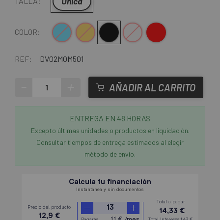
Única
TALLA:
Azul
Dorado
Negro
Plata
Rojo
COLOR:
REF:
DV02MOM501
-
+
AÑADIR AL CARRITO
ENTREGA EN 48 HORAS
Excepto últimas unidades o productos en liquidación.
Consultar tiempos de entrega estimados al elegir
método de envío.