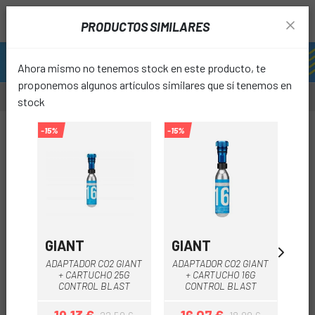
PRODUCTOS SIMILARES
Ahora mismo no tenemos stock en este producto, te
proponemos algunos artículos similares que sí tenemos en
stock
-9,99 €
-15%
-15%
-15%
favori
GIANT
GIANT
T
ADAPTADOR CO2 GIANT
ADAPTADOR CO2 GIANT
M
+ CARTUCHO 25G
+ CARTUCHO 16G
CONTROL BLAST
CONTROL BLAST