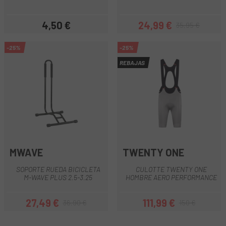
4,50 €
24,99 €
35,95 €
Precio
Precio
Precio regular
-25%
-25%
REBAJAS
MWAVE
TWENTY ONE
SOPORTE RUEDA BICICLETA
CULOTTE TWENTY ONE
M-WAVE PLUS 2.5-3.25
HOMBRE AERO PERFORMANCE
27,49 €
111,99 €
36,90 €
150 €
Precio
Precio regular
Precio
Precio regular