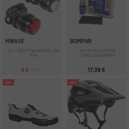
MWAVE
BOMPAR
KIT LUCES M-WAVE APOLLON
KIT RECAUCHUTADO
MINI
TUBELESS BOMPAR
9 €
17,39 €
11,90 €
Precio
Precio regular
Precio
-25%
-25%