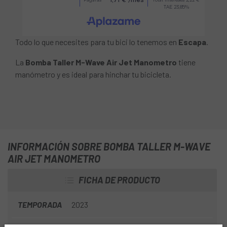
Todo lo que necesites para tu bici lo tenemos en
Escapa
.
La
Bomba Taller M-Wave Air Jet Manometro
tiene
manómetro y es ideal para hinchar tu bicicleta.
INFORMACIÓN SOBRE BOMBA TALLER M-WAVE
AIR JET MANOMETRO
FICHA DE PRODUCTO
TEMPORADA
2023