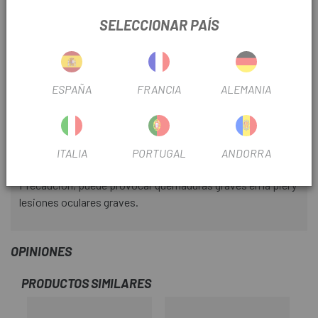
3.- Aclarar completamente la transmisión con abundante
SELECCIONAR PAÍS
agua. Secar bien la cadena y componentes de la
transmisión con una bayeta antes de volver a lubricar.
No usar para limpiar el resto de la bicicleta. Para uso
general le ofrecemos nuestro limpiador / desengrasante de
ESPAÑA
FRANCIA
ALEMANIA
color rosa, formulado específicamente para cuidar las
partes delicadas de la bici. Para obtener los mejores
resultados, pruebe siempre en un área poco visible antes
ITALIA
PORTUGAL
ANDORRA
de usar.
Precaución, puede provocar quemaduras graves en la piel y
lesiones oculares graves.
OPINIONES
PRODUCTOS SIMILARES