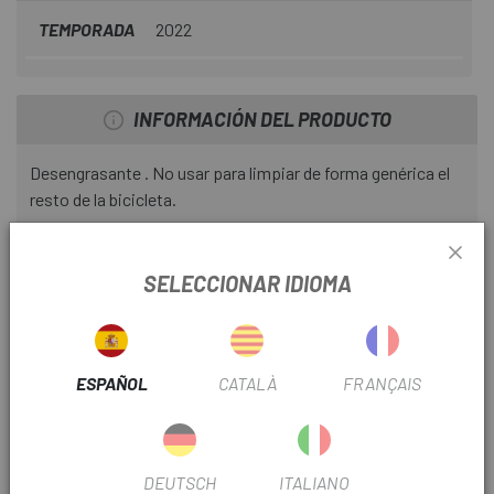
TEMPORADA
2022
INFORMACIÓN DEL PRODUCTO
Desengrasante . No usar para limpiar de forma genérica el
resto de la bicicleta.
MODO DE EMPLEO:
SELECCIONAR IDIOMA
1.- Pulverizar directamente sobre la cadena y piñones a la
vez que se hacen girar las bielas. Cerciorarse de que el
producto alcance bien toda la superficie a desengrasar, y
dejar actuar durante 2 minutos, para que pueda
ESPAÑOL
CATALÀ
FRANÇAIS
descomponer la grasa y la suciedad.
2.- En zonas con suciedad endurecida frotar con la esponja
o cepillo según zonas.
DEUTSCH
ITALIANO