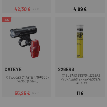
42,30 €
4,99 €
47 €
Precio
Precio regular
Precio
-15%
CATEYE
226ERS
TABLETAS BEBIDA 226ERS
KIT LUCES CATEYE AMPP500 /
HYDRAZERO EFFERVESCENT
VIZ150 (USB-C)
20TABS
55,25 €
11 €
65 €
Precio
Precio regular
Precio