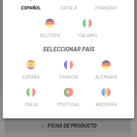
ESPAÑOL
CATALÀ
FRANÇAIS
DEUTSCH
ITALIANO
SELECCIONAR PAÍS
Escapa
trae el
Corrector Rosca Unior Biela Derecha
9/16X20 (1ud)
ESPAÑA
FRANCIA
ALEMANIA
ITALIA
PORTUGAL
ANDORRA
INFORMACIÓN SOBRE CORRECTOR ROSCA UNIOR
BIELA DERECHA 9/16X20 (1UD)
FICHA DE PRODUCTO