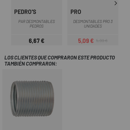
PEDRO'S
PRO
U
PAR DESMONTABLES
DESMONTABLES PRO 3
U
PEDROS
UNIDADES
6,67 €
5,09 €
5,99 €
Precio
Precio
Precio regular
LOS CLIENTES QUE COMPRARON ESTE PRODUCTO
TAMBIÉN COMPRARON: