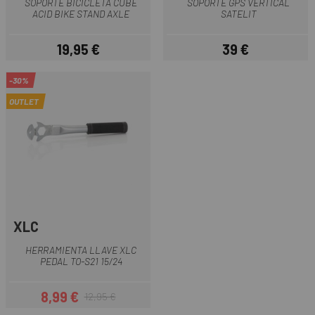
SOPORTE BICICLETA CUBE
SOPORTE GPS VERTICAL
ACID BIKE STAND AXLE
SATELIT
19,95 €
39 €
Precio
Precio
-30%
OUTLET
XLC
HERRAMIENTA LLAVE XLC
PEDAL TO-S21 15/24
8,99 €
12,95 €
Precio
Precio regular