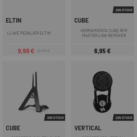
SIN STOCK
ELTIN
CUBE
HERRAMIENTA CUBE RFR
LLAVE PEDALIER ELTIN
MASTER LINK REMOVER
9,99 €
6,95 €
18,30 €
Precio
Precio regular
Precio
SIN STOCK
SIN STOCK
CUBE
VERTICAL