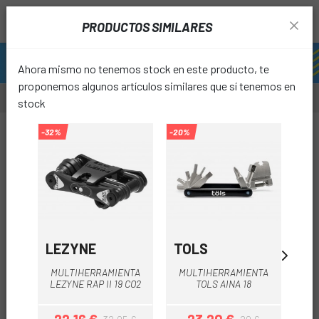
PRODUCTOS SIMILARES
Ahora mismo no tenemos stock en este producto, te
proponemos algunos artículos similares que sí tenemos en
stock
-20%
-32%
-20%
-10%
favori
LEZYNE
TOLS
T
MA
MULTIHERRAMIENTA
MULTIHERRAMIENTA
TO
LEZYNE RAP II 19 CO2
TOLS AINA 18