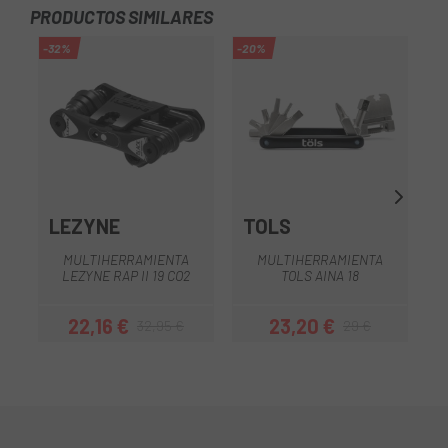
PRODUCTOS SIMILARES
-32%
-20%
-1
LEZYNE
TOLS
MULTIHERRAMIENTA
MULTIHERRAMIENTA
LEZYNE RAP II 19 CO2
TOLS AINA 18
T
22,16 €
23,20 €
32,95 €
29 €
Precio
Precio regular
Precio
Precio regular