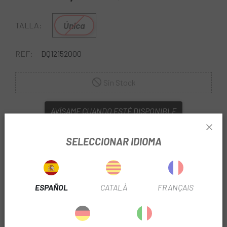
Única
TALLA:
REF:
DQ12152000
Sin Stock
AVÍSAME CUANDO ESTÉ DISPONIBLE
SELECCIONAR IDIOMA
ESPAÑOL
CATALÀ
FRANÇAIS
En
Escapa
encontraras todas las herramientas Shimano
que necesitas para mantener tu bici a punto. El
Medidor