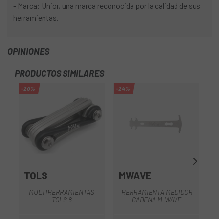
- Marca: Unior, una marca reconocida por la calidad de sus
herramientas.
OPINIONES
PRODUCTOS SIMILARES
-20%
-24%
TOLS
MWAVE
E
MULTIHERRAMIENTAS
HERRAMIENTA MEDIDOR
TOLS 8
CADENA M-WAVE