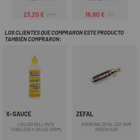
23,20 €
16,80 €
29 €
21 €
Precio
Precio regular
Precio
Precio regular
LOS CLIENTES QUE COMPRARON ESTE PRODUCTO
TAMBIÉN COMPRARON:
X-SAUCE
ZEFAL
LÍQUIDO SELLANTE
BOMBONA ZEFAL CO2 16GR
TUBELESS X-SAUCE 200ML
ROSCA (1UD)