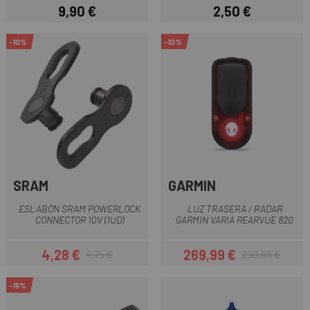
9,90 €
2,50 €
Precio
Precio
-10%
-10%
SRAM
GARMIN
ESLABÓN SRAM POWERLOCK
LUZ TRASERA / RADAR
CONNECTOR 10V (1UD)
GARMIN VARIA REARVUE 820
4,28 €
269,99 €
4,75 €
299,99 €
Precio
Precio regular
Precio
Precio regular
-15%