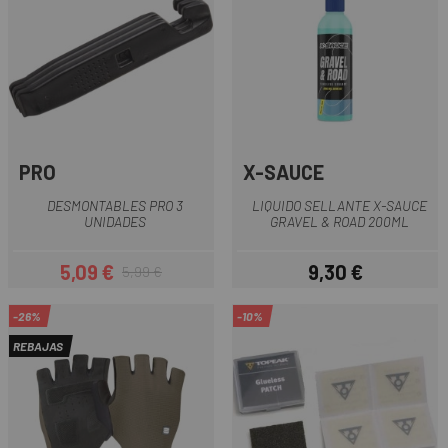
PRO
X-SAUCE
DESMONTABLES PRO 3
LIQUIDO SELLANTE X-SAUCE
UNIDADES
GRAVEL & ROAD 200ML
5,09 €
9,30 €
5,99 €
Precio
Precio regular
Precio
-26%
-10%
REBAJAS