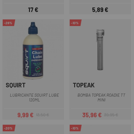
17 €
5,89 €
Precio
Precio
-26%
-10%
SQUIRT
TOPEAK
LUBRICANTE SQUIRT LUBE
BOMBA TOPEAK ROADIE TT
120ML
MINI
9,99 €
35,96 €
13,50 €
39,95 €
Precio
Precio regular
Precio
Precio regular
-20%
-10%