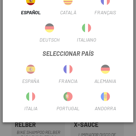
Line Showroom Polish & Protectant 12oz
crea una
capa antiadherente que previene la fijación del barro y la
INFORMACIÓN DEL PRODUCTO
ESPAÑOL
CATALÀ
FRANÇAIS
suciedad en cuadro, componentes y sillín.
Formato: Aerosol 12oz
DEUTSCH
ITALIANO
OPINIONES
SELECCIONAR PAÍS
PRODUCTOS SIMILARES
ESPAÑA
FRANCIA
ALEMANIA
ITALIA
PORTUGAL
ANDORRA
RELBER
X-SAUCE
BIKE SHAMPOO RELBER
LIMPIADOR DISCO DE