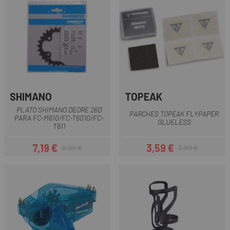
SHIMANO
TOPEAK
PLATO SHIMANO DEORE 26D
PARCHES TOPEAK FLYPAPER
PARA FC-M610/FC-T6010/FC-
GLUELESS
T611
7,19 €
3,59 €
8,99 €
3,99 €
Precio
Precio regular
Precio
Precio regular