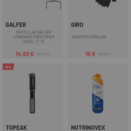
GALFER
GIRO
PASTILLAS GALFER
STANDARD FD513 SRAM
GUANTES GIRO JAG
LEVEL, T, TL
14,83 €
15 €
16,48 €
19,95 €
Precio
Precio regular
Precio
Precio regular
-10%
TOPEAK
NUTRINOVEX