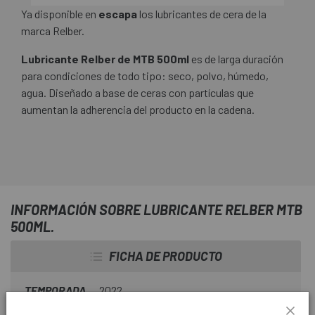
Ya disponible en
escapa
los lubricantes de cera de la
marca Relber.
Lubricante Relber de MTB 500ml
es de larga duración
para condiciones de todo tipo: seco, polvo, húmedo,
agua. Diseñado a base de ceras con partículas que
aumentan la adherencia del producto en la cadena.
INFORMACIÓN SOBRE LUBRICANTE RELBER MTB
500ML.
FICHA DE PRODUCTO
TEMPORADA
2022