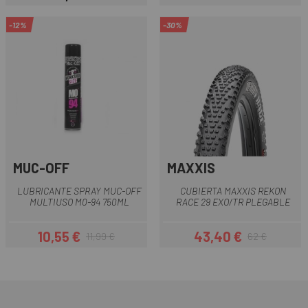
Precio
Precio
Precio regular
-12%
-30%
MUC-OFF
MAXXIS
LUBRICANTE SPRAY MUC-OFF
CUBIERTA MAXXIS REKON
MULTIUSO M0-94 750ML
RACE 29 EXO/TR PLEGABLE
10,55 €
43,40 €
11,99 €
62 €
Precio
Precio regular
Precio
Precio regular