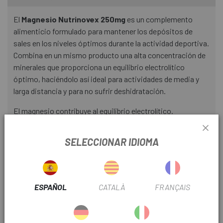
El
Magnesio Nutrinovex 250mg
es un complemento
alimenticio formulado para mantener los depósitos de
sales en los niveles óptimos durante la actividad deportiva.
Combina en un mismo producto una alta concentración de
minerales que proporciona un equilibrio electrolítico
óptimo, haciéndolo así ideal para actividades de media y
larga distancia y para no sufrir deshidratación.
El magnesio contribuye al equilibrio electrolítico.
Reduce la aparición de calambres.
SELECCIONAR IDIOMA
Con Vitamina B6 que contribuye a disminuir la sensación de
cansancio y la fatiga.
La vitamina C ayuda a disminuir el cansancio y la fatiga.
ESPAÑOL
CATALÀ
FRANÇAIS
No aporta kcal.
Sin gluten y apto para veganos.