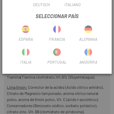
DEUTSCH
ITALIANO
¿CUANDO Y CÓMO TOMARLO?
SELECCIONAR PAÍS
Tomar 1 vial cada 45 minutos acompañada con agua
durante la actividad deportiva.
INGREDIENTES
ESPAÑA
FRANCIA
ALEMANIA
Frutos del bosque:
Corrector de la acidez (Acido cítrico
anhidro), Citrato de Magnesio tamponado, Aroma de fresa
líquido, Vit. C (ácido l- ascórbico), Conservadores (benzoato
ITALIA
PORTUGAL
ANDORRA
sódico, sorbato potásico), citrato Zinc, Vit. B6 (clorhidrato
de piridoxina), Colorante (Exberry® Vivid Red),
Tiamina(Tiamina clorhidrato,Vit.B1), Diluyente(agua).
Lima limón:
Corrector de la acidez (Acido cítrico anhidro),
Citrato de Magnesio tamponado, aroma cítrico natural
polvo, aroma de limón polvo, Vit. C (ácido l-ascórbico),
Conservadores (Benzoato sódico, sorbato potásico),
citrato zinc, Vit. B6 (clorhidrato de piridoxina),