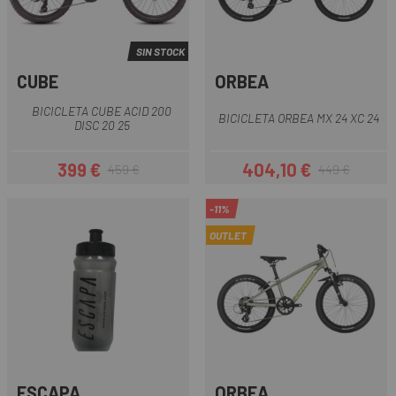
SIN STOCK
CUBE
ORBEA
BICICLETA CUBE ACID 200
BICICLETA ORBEA MX 24 XC 24
DISC 20 25
399 €
404,10 €
459 €
449 €
Precio
Precio regular
Precio
Precio regular
-11%
OUTLET
ESCAPA
ORBEA