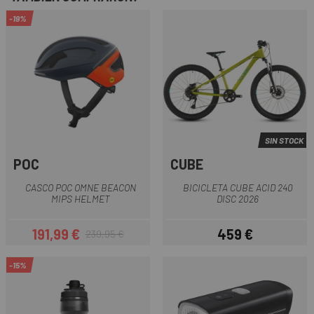
-19%
SIN STOCK
POC
CUBE
CASCO POC OMNE BEACON
BICICLETA CUBE ACID 240
MIPS HELMET
DISC 2026
191,99 €
459 €
239,95 €
Precio
Precio regular
Precio
-15%