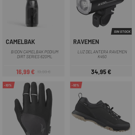
SIN STOCK
CAMELBAK
RAVEMEN
BIDON CAMELBAK PODIUM
LUZ DELANTERA RAVEMEN
DIRT SERIES 620ML
K450
16,99 €
34,95 €
19,99 €
Precio
Precio regular
Precio
-10%
-10%