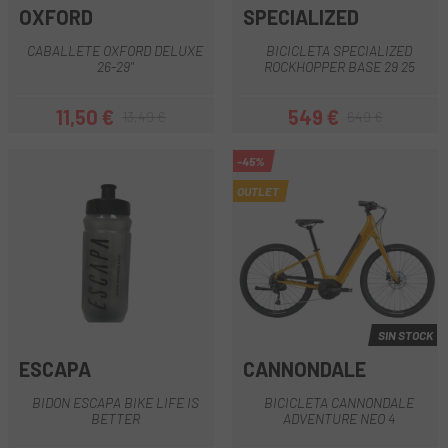
OXFORD
SPECIALIZED
CABALLETE OXFORD DELUXE
BICICLETA SPECIALIZED
26-29''
ROCKHOPPER BASE 29 25
11,50 €
549 €
13,49 €
649 €
Precio
Precio regular
Precio
Precio regular
-45%
OUTLET
SIN STOCK
ESCAPA
CANNONDALE
BIDON ESCAPA BIKE LIFE IS
BICICLETA CANNONDALE
BETTER
ADVENTURE NEO 4