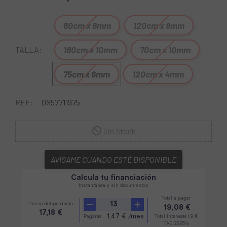
80cm x 8mm
120cm x 8mm
180cm x 10mm
70cm x 10mm
TALLA:
75cm x 6mm
120cm x 4mm
REF:
DX57711975
Sin Stock
AVÍSAME CUANDO ESTÉ DISPONIBLE