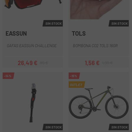
SIN STOCK
SIN STOCK
EASSUN
TOLS
GAFAS EASSUN CHALLENGE
BOMBONA CO2 TOLS 16GR
26,49 €
1,56 €
89 €
1,95 €
Precio
Precio regular
Precio
Precio regular
-14%
-15%
OUTLET
SIN STOCK
SIN STOCK