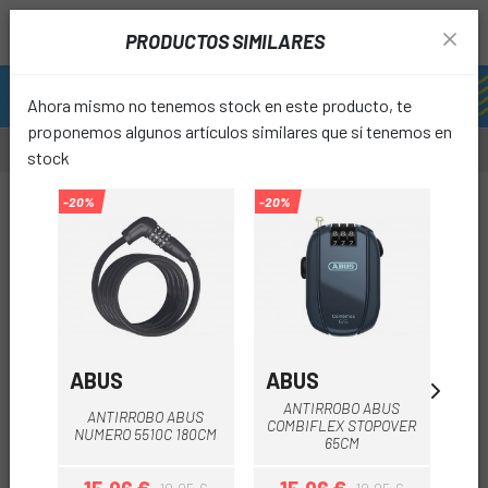
PRODUCTOS SIMILARES
Ahora mismo no tenemos stock en este producto, te
proponemos algunos artículos similares que sí tenemos en
stock
-25%
-20%
-20%
-20%
favori
ABUS
ABUS
A
ANTIRROBO ABUS
C
ANTIRROBO ABUS
COMBIFLEX STOPOVER
A
NUMERO 5510C 180CM
65CM