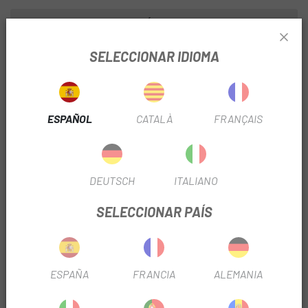
INFORMACIÓN DEL PRODUCTO
SELECCIONAR IDIOMA
Características:
- X2 Power Bolt
- Bloqueo: cilindro-Z incluido BumbBlok
ESPAÑOL
CATALÀ
FRANÇAIS
- Cuerpo con revestimiento gomado (double rubber coated)
- Cadena de acero masivo endurecido, reforzado de titanio
DEUTSCH
ITALIANO
- Funda de cadena para protección optima
SELECCIONAR PAÍS
- Incluido 4 llaves de repuesto y 1 llave LED
- Peso: aprox. 2840/4450 g
ESPAÑA
FRANCIA
ALEMANIA
OPINIONES