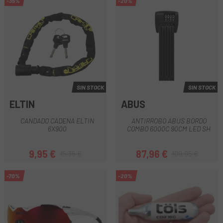
-35%
-20%
SIN STOCK
SIN STOCK
ELTIN
ABUS
CANDADO CADENA ELTIN
ANTIRROBO ABUS BORDO
6X900
COMBO 6000C 90CM LED SH
9,95 €
87,96 €
15,35 €
109,95 €
Precio
Precio regular
Precio
Precio regular
-70%
-20%