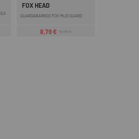
FOX HEAD
Crema
Lila
Marrón
Naranja
Negro
+5
BEA
GUARDABARROS FOX MUD GUARD
8,79 €
9,99 €
Precio
Precio regular