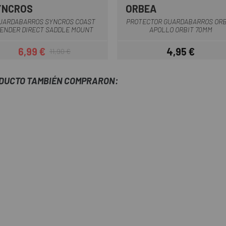
YNCROS
ORBEA
Negro
Negro
UARDABARROS SYNCROS COAST
PROTECTOR GUARDABARROS OR
ENDER DIRECT SADDLE MOUNT
APOLLO ORBIT 70MM
6,99 €
4,95 €
11,90 €
Precio
Precio regular
Precio
ODUCTO TAMBIÉN COMPRARON: