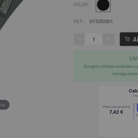
Negro
COLOR:
REF:
DY31350611
-
+
A
ENT
Excepto últimas unidades o 
entrega estim
liar