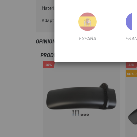
. Material de plástico
. Adaptable a todos los tubos diagonales de ha
ESPAÑA
FRAN
OPINIONES
PRODUCTOS SIMILARES
-16%
-41%
OUTL