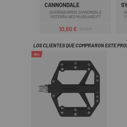
CANNONDALE
S
Negro
GUARDABARROS CANNONDALE
G
MOTERRA NEO MUDGUARD FT
F
10,50 €
12,50 €
Precio
Precio regular
LOS CLIENTES QUE COMPRARON ESTE PR
-18%