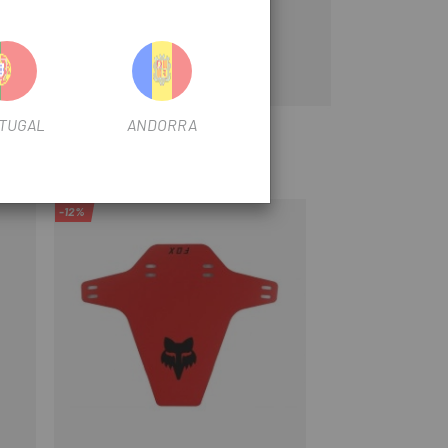
TUGAL
ANDORRA
-12%