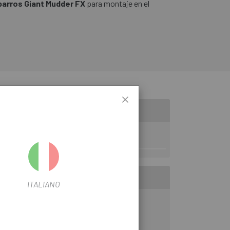
arros Giant Mudder FX
para montaje en el
ITALIANO