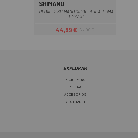
SHIMANO
Negro
PEDALES SHIMANO GR400 PLATAFORMA
BMX/DH
44,99 €
54,99 €
Precio
Precio regular
EXPLORAR
BICICLETAS
RUEDAS
ACCESORIOS
VESTUARIO