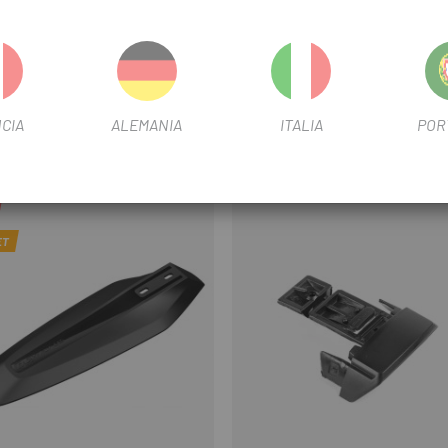
sta 50 mm
CIA
ALEMANIA
ITALIA
POR
ET