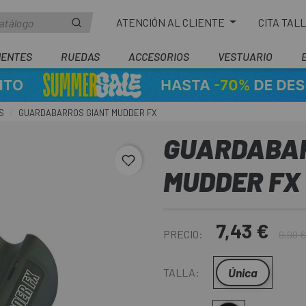
ATENCIÓN AL CLIENTE
CITA TAL
ENTES
RUEDAS
ACCESORIOS
VESTUARIO
S
GUARDABARROS GIANT MUDDER FX
GUARDABAR
favorite_border
MUDDER FX
7,43 €
PRECIO:
9,90 €
Única
TALLA: