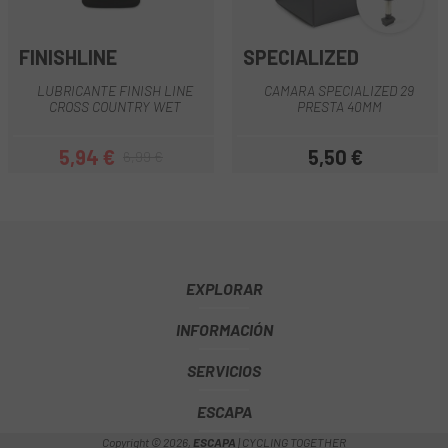
FINISHLINE
SPECIALIZED
LUBRICANTE FINISH LINE
CAMARA SPECIALIZED 29
CROSS COUNTRY WET
PRESTA 40MM
5,94 €
5,50 €
6,99 €
Precio
Precio regular
Precio
EXPLORAR
INFORMACIÓN
SERVICIOS
ESCAPA
Copyright © 2026,
ESCAPA
| CYCLING TOGETHER