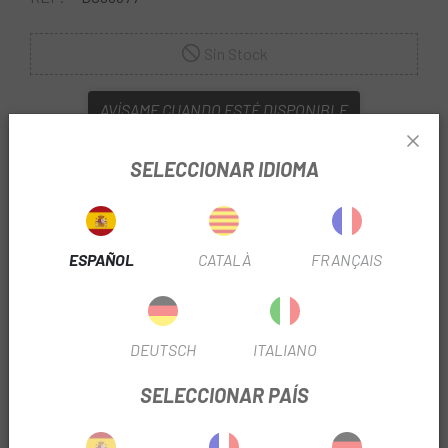
Sin Stock
AVÍSAME CUANDO ESTÉ DISPONIBLE
SELECCIONAR IDIOMA
ESPAÑOL
CATALÀ
FRANÇAIS
En
Escapa
tenemos todos los complementos para tu
bicicleta.
DEUTSCH
ITALIANO
El juego de
Guardabarros Cube Acid Mudguard Set 75
SELECCIONAR PAÍS
29 2.0
es el complemento perfecto para equiparte contra
los elementos. Se adapta a la mayoría de las bicicletas de
montaña de 29 pulgadas con una anchura máxima de