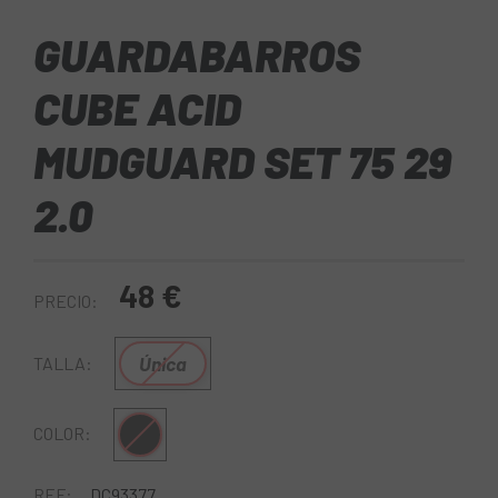
GUARDABARROS
CUBE ACID
MUDGUARD SET 75 29
2.0
48 €
PRECIO:
Única
TALLA:
Negro
COLOR:
REF:
DC93377