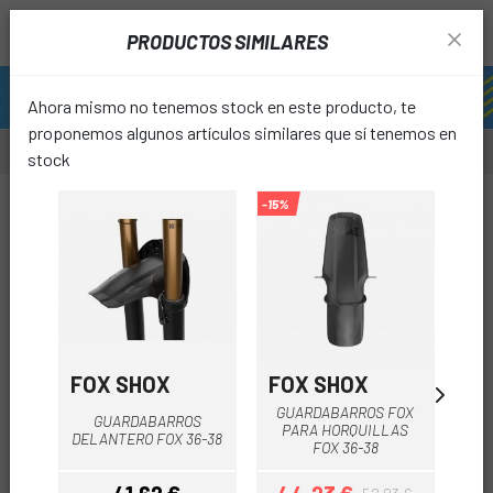
PRODUCTOS SIMILARES
Ahora mismo no tenemos stock en este producto, te
proponemos algunos artículos similares que sí tenemos en
stock
-15%
favori
FOX SHOX
FOX SHOX
ZE
GUARDABARROS FOX
GUA
GUARDABARROS
PARA HORQUILLAS
DE
DELANTERO FOX 36-38
FOX 36-38