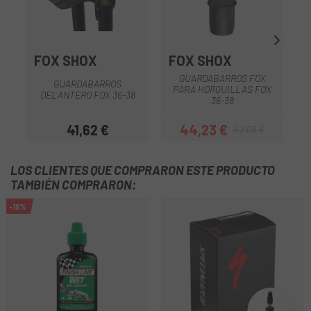
FOX SHOX
FOX SHOX
GUARDABARROS FOX
GUARDABARROS
PARA HORQUILLAS FOX
DELANTERO FOX 36-38
36-38
41,62 €
44,23 €
52,03 €
Precio
Precio
Precio regular
LOS CLIENTES QUE COMPRARON ESTE PRODUCTO
TAMBIÉN COMPRARON:
-15%