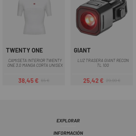
TWENTY ONE
GIANT
CAMISETA INTERIOR TWENTY
LUZ TRASERA GIANT RECON
ONE 3.0 MANGA CORTA UNISEX
TL 100
38,45 €
25,42 €
65 €
29,90 €
Precio
Precio regular
Precio
Precio regular
EXPLORAR
INFORMACIÓN