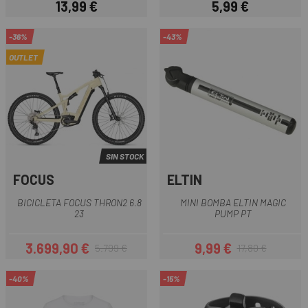
13,99 €
5,99 €
Precio
Precio
-36%
-43%
OUTLET
SIN STOCK
FOCUS
ELTIN
BICICLETA FOCUS THRON2 6.8
MINI BOMBA ELTIN MAGIC
23
PUMP PT
3.699,90 €
9,99 €
5.799 €
17,80 €
Precio
Precio regular
Precio
Precio regular
-40%
-15%