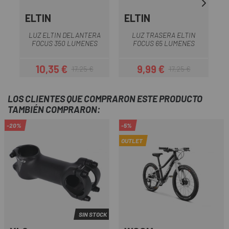
ELTIN
ELTIN
LUZ ELTIN DELANTERA
LUZ TRASERA ELTIN
FOCUS 350 LUMENES
FOCUS 65 LUMENES
10,35 €
9,99 €
17,25 €
17,25 €
Precio
Precio regular
Precio
Precio regular
LOS CLIENTES QUE COMPRARON ESTE PRODUCTO
TAMBIÉN COMPRARON:
-20%
-5%
OUTLET
SIN STOCK