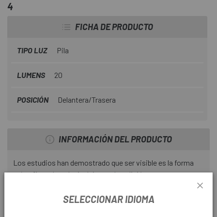
4
FICHA DE PRODUCTO
TIPO LUZ
Pila
LUMENS
20
POSICIÓN
Delantera/Trasera
INFORMACIÓN DEL PRODUCTO
Los estudios han demostrado que ser visible es la forma
más eficaz de reducir el riesgo de colisión entre una
bicicleta y un automóvil. Usar una iluminación eficiente es
la mejor manera de ser visto por otros vehículos, de día o
SELECCIONAR IDIOMA
de noche. Por estas razones, Giant ha desarrollado y