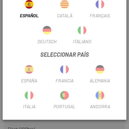
probado una gama completa de luces en escenarios de la
vida real, para proporcionar un flujo de luz suficiente y
ESPAÑOL
CATALÀ
FRANÇAIS
modos de iluminación específicos para garantizar no solo
ver bien, sino también ser visto bien mientras conduces, de
día y de noche, al amanecer. y anochecer.
DEUTSCH
ITALIANO
Potencia: 20 lumens, LED x4 (HL.) / 10 llumens, LED x5
(TL.)
SELECCIONAR PAÍS
Ilumina hasta una distancia de 30m
2 x AA (HL), 1 x AA (TL)
ESPAÑA
FRANCIA
ALEMANIA
Modo de iluminación & Tiempo de funcionamiento:
Numen HL:
Alto (60hrs)
ITALIA
PORTUGAL
ANDORRA
Medio (80hrs)
Flash (200hrs)