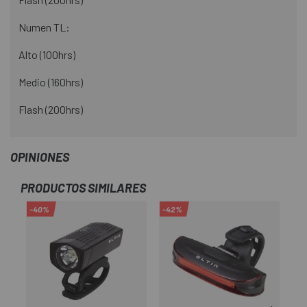
Numen TL:
Alto (100hrs)
Medio (160hrs)
Flash (200hrs)
OPINIONES
PRODUCTOS SIMILARES
-40%
-42%
-1