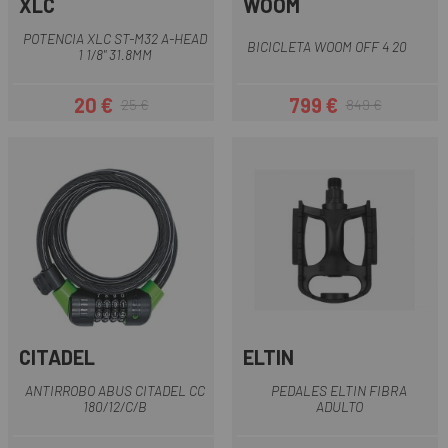
XLC
WOOM
POTENCIA XLC ST-M32 A-HEAD
BICICLETA WOOM OFF 4 20
1 1/8" 31.8MM
20 €
799 €
25 €
849 €
Precio
Precio regular
Precio
Precio regular
CITADEL
ELTIN
ANTIRROBO ABUS CITADEL CC
PEDALES ELTIN FIBRA
180/12/C/B
ADULTO