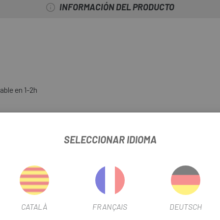
INFORMACIÓN DEL PRODUCTO
gable en 1-2h
0m)
SELECCIONAR IDIOMA
ico
CATALÀ
FRANÇAIS
DEUTSCH
COB