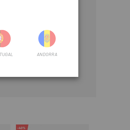
TUGAL
ANDORRA
-40%
-15%