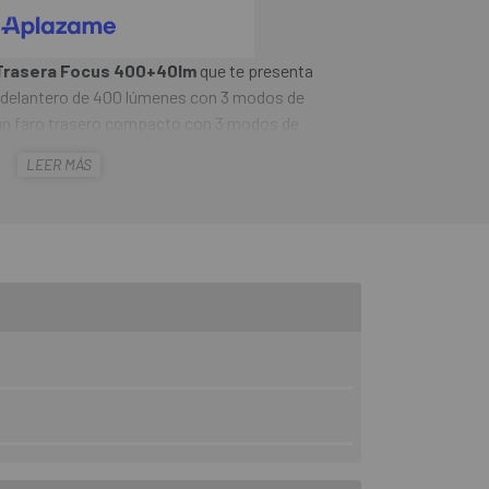
 Trasera Focus 400+40lm
que te presenta
delantero de 400 lúmenes con 3 modos de
y un faro trasero compacto con 3 modos de
itentes. La batería del faro principal es de
LEER MÁS
 una autonomía máxima de 6-7 horas en el modo
able en 2 horas. Ambos tienen certificación
sistencia al agua y a entornos polvorientos.