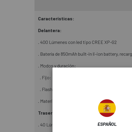
Características:
Delantera:
. 400 Lúmenes con led tipo CREE XP-G2
. Batería de 850mAh built-in li-ion battery, recar
. Modos y duración:
. Fijo: 100% (1h40m) - 50%(3h20m) - 25%(6h4
. Flash (3h20min) - 50% (2 led lateral) (3h20min)
. Material: Cuerpo en aluminio y cabeza en plást
Trasera:
ESPAÑOL
. 40 Lúmenes a través de 30 chips de Led tipo 