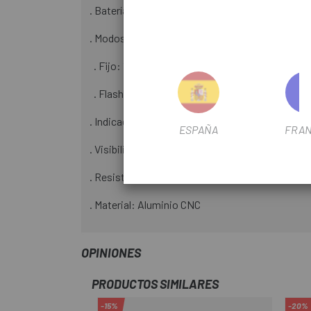
. Batería de Li-Po (3.7V 500 mAh), recargable en 
. Modos y duración:
. Fijo: 10LM (8h) - 20LM (4h) - 40LM (2h)
. Flash: 20LM (16h) - Lento 40LM (8h) - 40LM (4h
. Indicador de estado: baja batería, cargando y b
ESPAÑA
FRAN
. Visibilidad lateral
. Resistencia IPX 4 a salpicaduras
. Material: Aluminio CNC
OPINIONES
PRODUCTOS SIMILARES
-15%
-20%