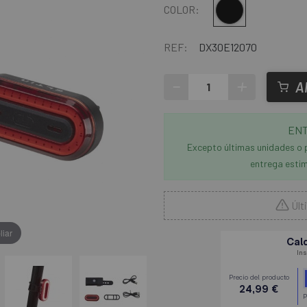
Negro
COLOR:
REF:
DX30E12070
-
+
A
ENT
Excepto últimas unidades o 
entrega estim
Últ
liar