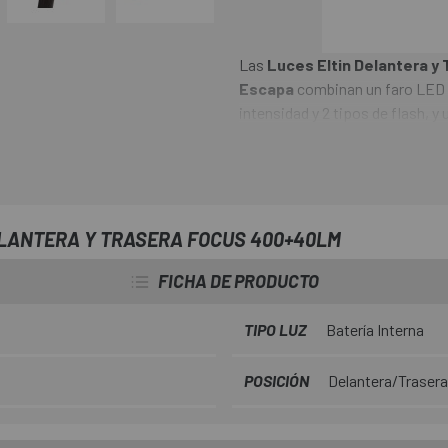
Las
Luces Eltin Delantera y
Escapa
combinan un faro LED 
intensidad y 2 tipos de flash, 
actuación fijos y otros 3 interm
850mAh, lo que proporcionaría
de menor intensidad y es recarg
IP65 que garantiza una buena re
ELANTERA Y TRASERA FOCUS 400+40LM
FICHA DE PRODUCTO
TIPO LUZ
Batería Interna
POSICIÓN
Delantera/Trasera