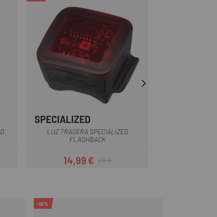
SPECIALIZED
BLACKBUR
Negro
ID
LUZ TRASERA SPECIALIZED
LUZ BLACKBURN
FLASHBACK
FR
14,99 €
22,91 
25 €
r
Precio
Precio regular
-10%