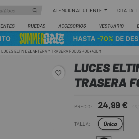
ATENCIÓN AL CLIENTE
CITA TAL
ENTES
RUEDAS
ACCESORIOS
VESTUARIO
LUCES ELTIN DELANTERA Y TRASERA FOCUS 400+40LM
LUCES ELT
favorite_border
TRASERA F
24,99 €
PRECIO:
43,
Única
TALLA: