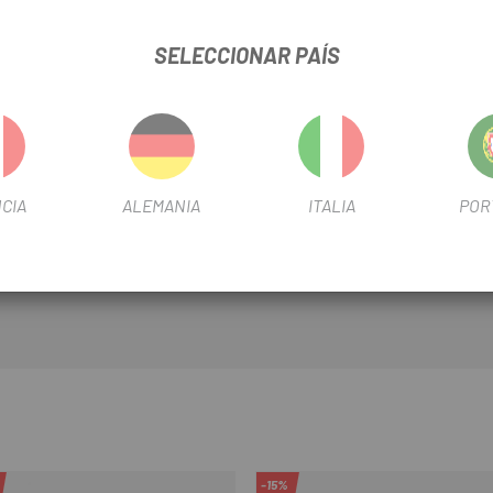
2h
SELECCIONAR PAÍS
)
atería al 100%
CIA
ALEMANIA
ITALIA
POR
-15%