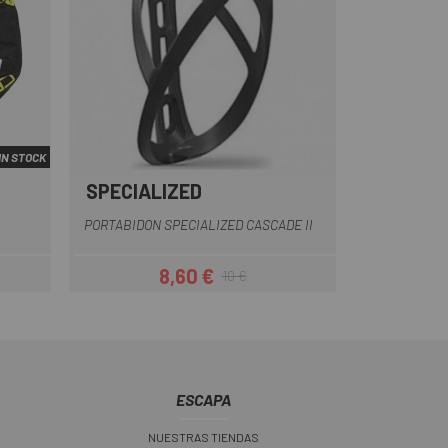
IN STOCK
SPECIALIZED
llo
Negro
PORTABIDON SPECIALIZED CASCADE II
8,60 €
10 €
ar
Precio
Precio regular
ESCAPA
NUESTRAS TIENDAS