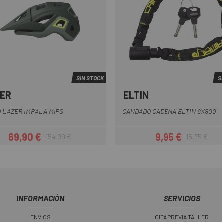
SIN STOCK
S
ER
ELTIN
Blanco-Negro
Crema
Negro
Verde
Verde Oscuro
+1
Negro-Amari
 LAZER IMPALA MIPS
CANDADO CADENA ELTIN 6X900
69,90 €
9,95 €
154,99 €
15,35 €
Precio
Precio regular
Precio
Precio regul
INFORMACIÓN
SERVICIOS
ENVIOS
CITA PREVIA TALLER