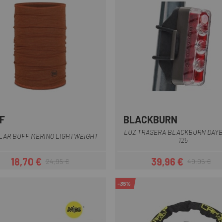
F
BLACKBURN
Verde Oliva
Burdeos
Azul
Azul Oscuro
Blanco
+5
Negro-Rojo
LUZ TRASERA BLACKBURN DAY
LAR BUFF MERINO LIGHTWEIGHT
125
18,70 €
39,96 €
24,95 €
49,95 €
Precio
Precio regular
Precio
Precio regul
-35%