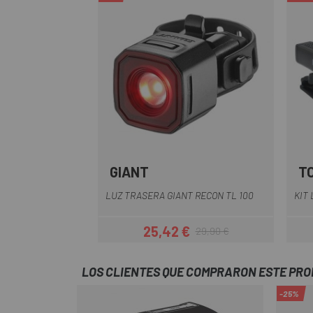
GIANT
T
Multi
LUZ TRASERA GIANT RECON TL 100
KIT
25,42 €
29,90 €
Precio
Precio regular
LOS CLIENTES QUE COMPRARON ESTE PR
-25%