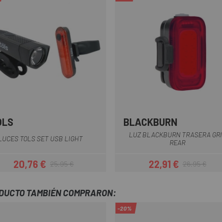
OLS
BLACKBURN
Negro
LUZ BLACKBURN TRASERA GR
 LUCES TOLS SET USB LIGHT
REAR
20,76 €
22,91 €
25,95 €
26,95 €
Precio
Precio regular
Precio
Precio regula
ODUCTO TAMBIÉN COMPRARON:
-20%