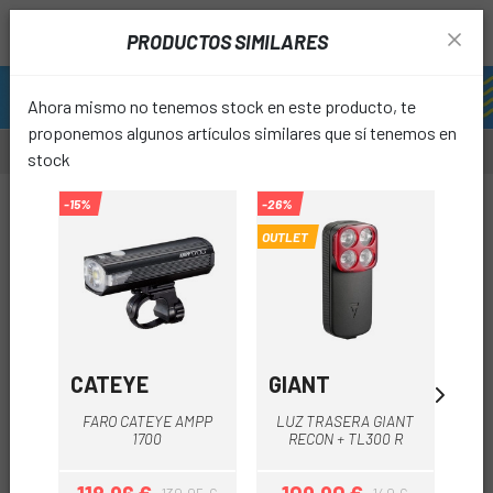
PRODUCTOS SIMILARES
Ahora mismo no tenemos stock en este producto, te
proponemos algunos artículos similares que sí tenemos en
stock
-12%
-15%
-26%
-10%
OUTLET
favori
CATEYE
GIANT
B
FARO CATEYE AMPP
LUZ TRASERA GIANT
LU
1700
RECON + TL300 R