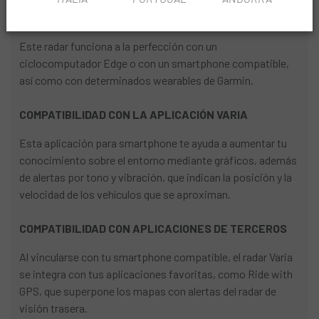
VARIAS OPCIONES DE VINCULACIÓN
Este radar funciona a la perfección con un
ciclocomputador Edge o con un smartphone compatible,
así como con determinados wearables de Garmin.
COMPATIBILIDAD CON LA APLICACIÓN VARIA
Esta aplicación para smartphone te ayuda a aumentar tu
conocimiento sobre el entorno mediante gráficos, además
de alertas por tono y vibración, que indican la posición y la
velocidad de los vehículos que se aproximan.
COMPATIBILIDAD CON APLICACIONES DE TERCEROS
Al vincularse con tu smartphone compatible, el radar Varia
se integra con tus aplicaciones favoritas, como Ride with
GPS, que superpone los mapas con alertas del radar de
visión trasera.