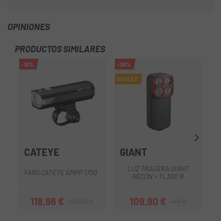
OPINIONES
PRODUCTOS SIMILARES
-15%
-26%
-1
OUTLET
CATEYE
GIANT
LUZ TRASERA GIANT
FARO CATEYE AMPP 1700
RECON + TL300 R
118,96 €
109,90 €
139,95 €
149 €
Precio
Precio regular
Precio
Precio regular