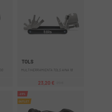
TOLS
00
MULTIHERRAMIENTA TOLS AINA 18
23,20 €
29 €
ar
Precio
Precio regular
-23%
OUTLET