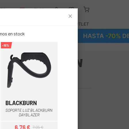
LER
BLOG
EQUIPAMIENTO
SERVICIOS
OUTLET
emos en stock
-15%
ANT RAIL SILLIN
00/100 TRAS.
€
BLACKBURN
Negro
SOPORTE LUZ BLACKBURN
DAYBLAZER
6,76 €
7,95 €