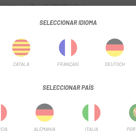
 luces traseras Recon TL 200/100 de Giant.
 raíles del sillín mediante un sistema de abrazadera.
SELECCIONAR IDIOMA
egra perfectamente en la estética de la bicicleta.
tando movimientos indeseados durante la conducción.
CATALÀ
FRANÇAIS
DEUTSCH
ta al aumentar su visibilidad para otros usuarios de la vía.
e son rápidos y sencillos.
SELECCIONAR PAÍS
lidad para garantizar una larga vida útil.
CIA
ALEMANIA
ITALIA
POR
-20%