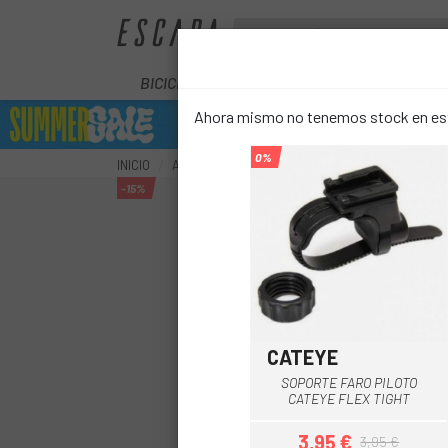
BICICLETAS
ELÉCTRICAS
COMPON
Ahora mismo no tenemos stock en este
0%
INICIO
ACCESORIOS
SEGURIDAD
ILUMINACIÓN
-15%
CATEYE
Multi
SOPORTE FARO PILOTO
CATEYE FLEX TIGHT
3,95 €
3,95 €