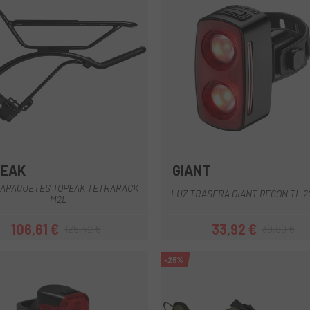
PEAK
GIANT
Multi
APAQUETES TOPEAK TETRARACK
LUZ TRASERA GIANT RECON TL 2
M2L
106,61 €
33,92 €
125,42 €
39,90 €
Precio
Precio regular
Precio
Precio regul
-25%