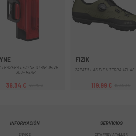
YNE
FIZIK
Rojo-Negro
Gris-Negro
Negro
Verde
 TRASERA LEZYNE STRIP DRIVE
ZAPATILLAS FIZIK TERRA ATLAS
300+ REAR
36,34 €
119,99 €
42,75 €
159,99 €
Precio
Precio regular
Precio
Precio regul
INFORMACIÓN
SERVICIOS
ENVIOS
CITA PREVIA TALLER