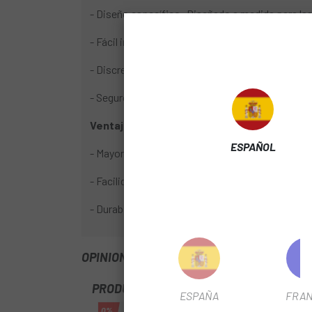
- Diseño específico: Diseñado a medida para las
- Fácil instalación: Se fija de forma segura a los
- Discreto: Su diseño elegante y compacto se int
- Seguro: La luz queda firmemente sujeta, evi
Ventajas:
ESPAÑOL
- Mayor visibilidad: Mejora la seguridad del ciclis
- Facilidad de uso: La instalación y el desmontaj
- Durabilidad: Fabricado con materiales de alta ca
OPINIONES
PRODUCTOS SIMILARES
ESPAÑA
FRAN
0%