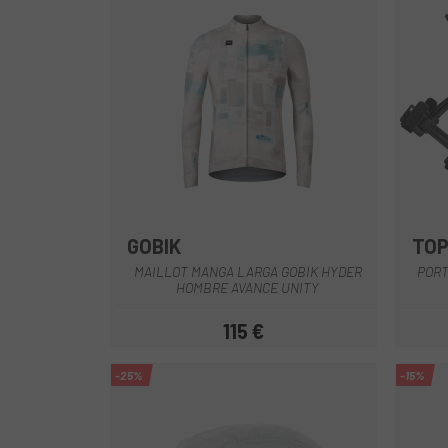
GOBIK
TO
Verde Oscuro
Gris-Marrón
MAILLOT MANGA LARGA GOBIK HYDER
PORT
HOMBRE AVANCE UNITY
115 €
Precio
-25%
-15%