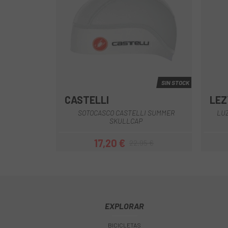
SIN STOCK
CASTELLI
LEZ
Blanco
Negro
SOTOCASCO CASTELLI SUMMER
LUZ
SKULLCAP
17,20 €
22,95 €
Precio
Precio regular
EXPLORAR
BICICLETAS