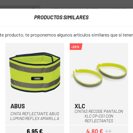
ATENCIÓN AL CLIENTE
CITA TAL
PRODUCTOS SIMILARES
ENTES
RUEDAS
ACCESORIOS
VESTUARIO
 producto, te proponemos algunos artículos similares que sí ten
-20%
SOPORTE GIANT RAIL SILLIN RECON TL 200/100 TRAS.
SOPORTE GI
favorite_border
RECON TL 2
5,02 €
PRECIO:
5,90 
ABUS
XLC
Multi
Amarillo fluor
CINTAS RECOGE PANTALON
CINTA REFLECTANTE ABUS
XLC CP-C01 CON
Única
TALLA:
LUMINO REFLEX AMARILLA
REFLECTANTES
6,95 €
4,80 €
6 €