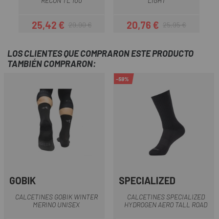
RECON TL 100
LIGHT
25,42 €
20,76 €
29,90 €
25,95 €
Precio
Precio regular
Precio
Precio regular
LOS CLIENTES QUE COMPRARON ESTE PRODUCTO
TAMBIÉN COMPRARON:
-59%
GOBIK
SPECIALIZED
CALCETINES GOBIK WINTER
CALCETINES SPECIALIZED
MERINO UNISEX
HYDROGEN AERO TALL ROAD