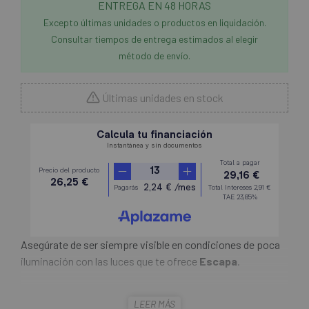
ENTREGA EN 48 HORAS
Excepto últimas unidades o productos en liquidación.
Consultar tiempos de entrega estimados al elegir
método de envío.
Últimas unidades en stock
Asegúrate de ser siempre visible en condiciones de poca
iluminación con las luces que te ofrece
Escapa
.
Una auténtica dos en uno, la
Luz Delantera/Trasera
LEER MÁS
Specialized Stix Switch
tiene una mentalidad ying/yang,