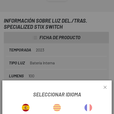
cambiando entre los modos rojo o blanco según tus
necesidades de viaje. Simplemente presiona y mantén
presionado el botón y podrás pasar de una luz trasera roja
INFORMACIÓN SOBRE LUZ DEL./TRAS.
brillante a un simple faro blanco en segundos. Aumenta la
SPECIALIZED STIX SWITCH
visibilidad y la flexibilidad con el Stix Switch.
FICHA DE PRODUCTO
TEMPORADA
2023
TIPO LUZ
Batería Interna
LUMENS
100
SELECCIONAR IDIOMA
INFORMACIÓN DEL PRODUCTO
Características: