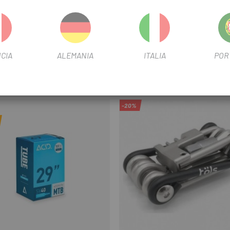
 duraderos para resistir las vibraciones y las condiciones climáticas
 manillar sin necesidad de herramientas especiales.
CIA
ALEMANIA
ITALIA
POR
ODUCTO TAMBIÉN COMPRARON:
-20%