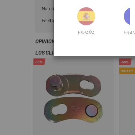
- Material resistente: Construido con materiales
- Fácil instalación: Se instala en el extremo del
ESPAÑA
FRAN
OPINIONES
LOS CLIENTES QUE COMPRARON ESTE PR
-10%
-56%
OUTLET