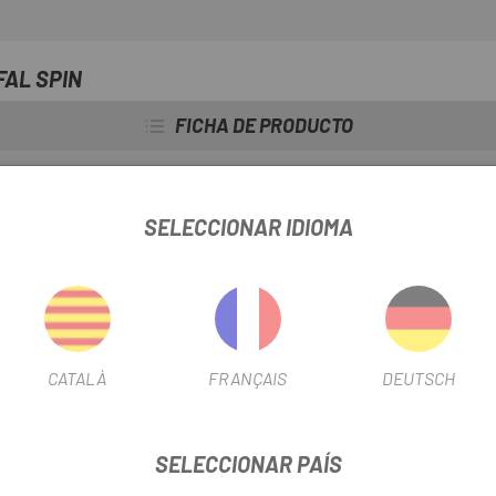
FAL SPIN
FICHA DE PRODUCTO
SELECCIONAR IDIOMA
INFORMACIÓN DEL PRODUCTO
 para los ciclistas que buscan aumentar su seguridad en la carreter
lara y amplia, permitiéndote anticipar los movimientos de otros vehíc
CATALÀ
FRANÇAIS
DEUTSCH
screto en el manillar.
SELECCIONAR PAÍS
ulo de visión según tus preferencias.