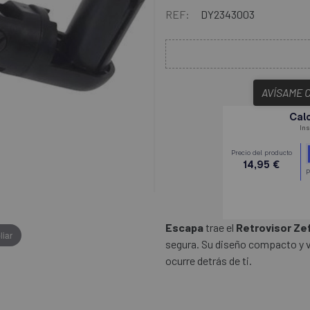
REF:
DY2343003
AVÍSAME 
Escapa
trae el
Retrovisor Zef
liar
segura. Su diseño compacto y ve
ocurre detrás de ti.