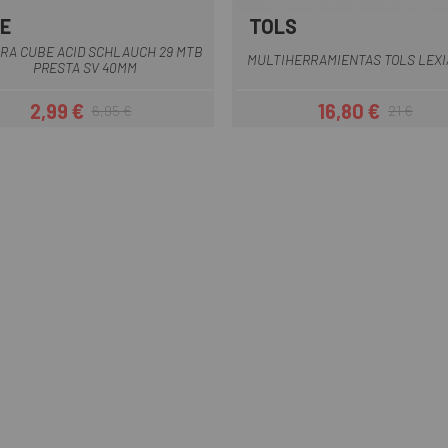
E
TOLS
RA CUBE ACID SCHLAUCH 29 MTB
MULTIHERRAMIENTAS TOLS LEXIA
PRESTA SV 40MM
2,99 €
16,80 €
6,95 €
21 €
Precio
Precio regular
Precio
Precio regul