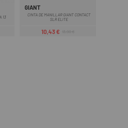
GIANT
Azul
Blanco
Negro
Rojo
CINTA DE MANILLAR GIANT CONTACT
 13
SLR ELITE
10,43 €
13,90 €
ar
Precio
Precio regular