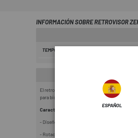
INFORMACIÓN SOBRE RETROVISOR ZE
TEMPORADA
2023
El retrovisor Zefal Spin es una excelente opción
para bicicletas, ofrece una visibilidad trasera c
ESPAÑOL
Características:
- Diseño compacto y ligero: Fácil de instalar y di
- Rotación de 360 grados: Permite ajustar el áng