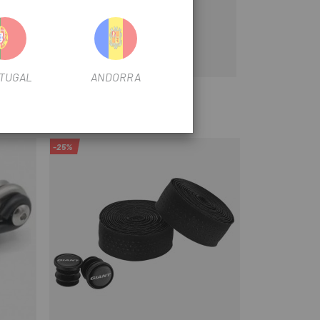
.
TUGAL
ANDORRA
-25%