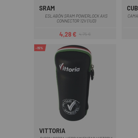
SRAM
CUB
Plata
Arcoiris
ESLABÓN SRAM POWERLOCK AXS
CAMA
CONNECTOR 12V (1UD)
4,28 €
4,75 €
Precio
Precio regular
-15%
VITTORIA