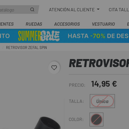
ATENCIÓN AL CLIENTE
CITA TAL
ENTES
RUEDAS
ACCESORIOS
VESTUARIO
RETROVISOR ZEFAL SPIN
RETROVISOR
favorite_border
14,95 €
PRECIO:
Única
TALLA:
Multi
COLOR: