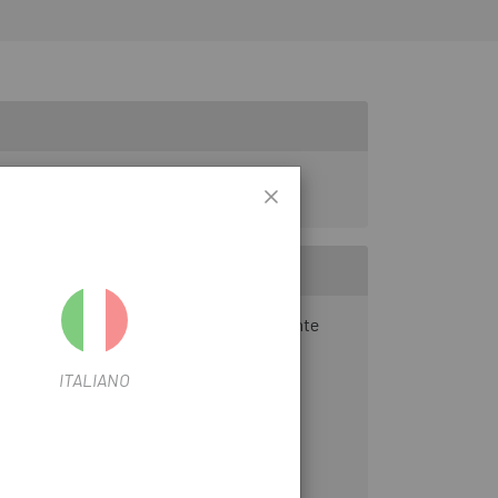
a. Este retrovisor, diseñado específicamente
ulos y ciclistas.
ITALIANO