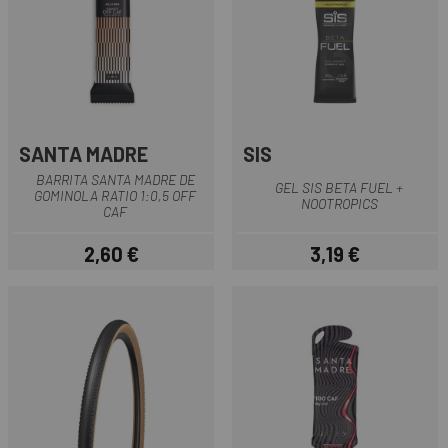
SANTA MADRE
SIS
BARRITA SANTA MADRE DE
GEL SIS BETA FUEL +
GOMINOLA RATIO 1:0,5 OFF
NOOTROPICS
CAF
2,60 €
3,19 €
Precio
Precio