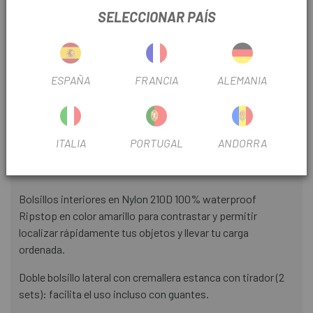
SELECCIONAR PAÍS
Exterior en Nylon 420D con laminado interno TPU
impermeable.
Estructura sin costuras y soldada mediante alta
ESPAÑA
FRANCIA
ALEMANIA
frecuencia. 100% estanca.
Diseño que se adapta mejor a los cuadros con pipa de
dirección más larga, como los de Gravel y Carretera.
ITALIA
PORTUGAL
ANDORRA
El nuevo diseño facilita la instalación de porta botes en el
cuadro.
Bolsillos interiores en Nylon 210D 100% waterproof
Ripstop en color amarillo para contrastar y permitir
localizar rápidamente tus objetos y llevar tu carga
ordenada.
Doble bolsillo lateral con cremallera estanca con tirador (2
sets): facilita el uso incluso con guantes.