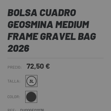
BOLSA CUADRO
GEOSMINA MEDIUM
FRAME GRAVEL BAG
2026
72,50 €
PRECIO:
3L
TALLA:
Gris oscuro
COLOR:
REF:
DU00GEO11136