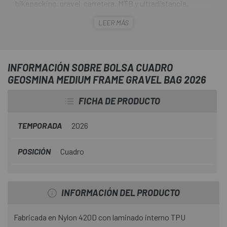
bikepacking, gravel, carretera, MTB y ultradistancia,
ofreciendo la combinación perfecta de organización,
LEER MÁS
protección y adaptación a cuadros modernos. Su formato
intermedio (3 litros) la hace ideal para llevar lo esencial sin
comprometer la estética ni la ergonomía del cuadro.
INFORMACIÓN SOBRE BOLSA CUADRO
GEOSMINA MEDIUM FRAME GRAVEL BAG 2026
FICHA DE PRODUCTO
TEMPORADA
2026
POSICIÓN
Cuadro
INFORMACIÓN DEL PRODUCTO
Fabricada en Nylon 420D con laminado interno TPU