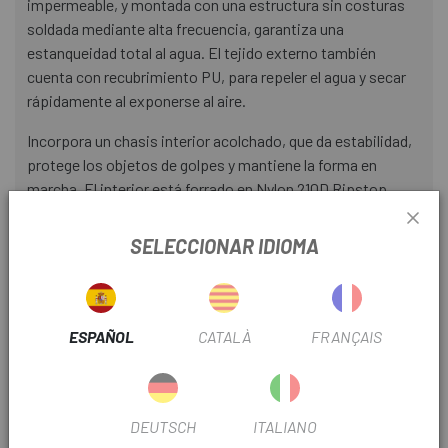
impermeable, y montada con una estructura sin costuras
soldada mediante alta frecuencia, garantiza una
estanqueidad total al agua. El tejido externo también
cuenta con recubrimiento PU, para repeler el agua y secar
rápidamente al exponerse al aire.
Incorpora un chasis interior acolchado, que da estabilidad,
protege los objetos de golpes y mantiene la forma en
marcha. El interior está forrado en Nylon 210D Ripstop
amarillo con laminado TPU, facilitando la localización
rápida del contenido y favoreciendo una organización
SELECCIONAR IDIOMA
ordenada.
Su nuevo diseño “Gravel” se adapta especialmente a
bicicletas con tubo de dirección largo o cuadros de
ESPAÑOL
CATALÀ
FRANÇAIS
carretera/gravel, permitiendo además el montaje de
portabidones en el tubo diagonal. Detalles como los logos
reflectantes añaden visibilidad en condiciones de baja luz.
DEUTSCH
ITALIANO
Características principales