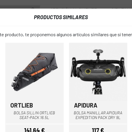
ATENCIÓN AL CLIENTE
CITA TAL
PRODUCTOS SIMILARES
ENTES
RUEDAS
ACCESORIOS
VESTUARIO
 producto, te proponemos algunos artículos similares que sí ten
BOLSA CUADRO ORTLIEB FRAME-PACK RC 6L
BOLSA CUA
favorite_border
FRAME-PAC
135 €
PRECIO:
ORTLIEB
APIDURA
Marrón
Negro-Naranja
Gris
BOLSA SILLIN ORTLIEB
BOLSA MANILLAR APIDURA
6 litros
TALLA:
SEAT-PACK 16.5L
EXPEDITION PACK DRY 9L
141,64 €
117 €