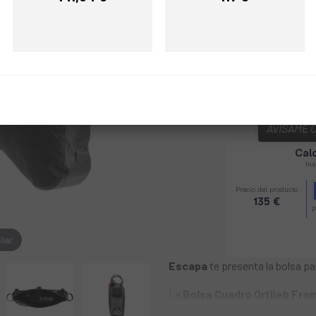
Precio
Precio
Negro
COLOR:
REF:
DX58ORT-F9976
AVÍSAME 
liar
Escapa
te presenta la bolsa pa
La
Bolsa Cuadro Ortlieb Fr
Bike-Packing permite siempre 