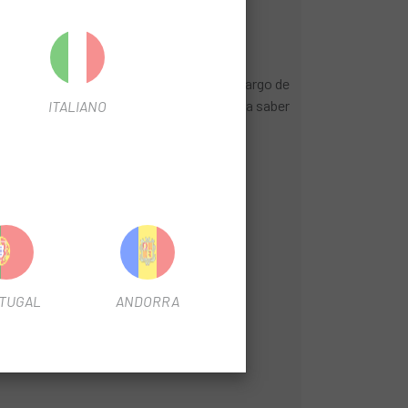
cluso en caso de una bicicleta cargada.
arga poco complicada de la bolsa.
ento específico de las cintas velcro a lo largo de
ame-Pack RC se suministra en dos tamaños, a saber
ITALIANO
le en Alemania.
TUGAL
ANDORRA