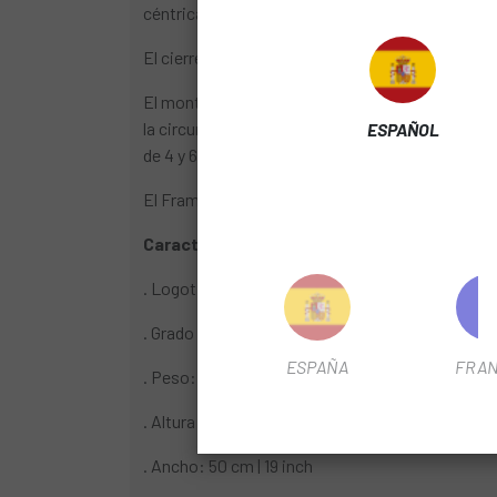
céntrica en la bicicleta. Con ello conserva un ba
El cierre enrollable y la abertura grande que ello
El montaje dentro del triángulo del cuadro se rea
la circunferencia de la bolsa permite la adaptac
ESPAÑOL
de 4 y 6 litros.
El Frame-Pack RC se presta para el montaje en c
Características:
. Logotipo reflectante en ambos lados de la bol
. Grado de protección: IP64
ESPAÑA
FRAN
. Peso: 250 g | 8.8 oz
. Altura: 29 cm | 11 inch
. Ancho: 50 cm | 19 inch