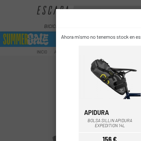
BICICLETAS
ELÉCTRICAS
COMPON
Ahora mismo no tenemos stock en este
INICIO
ACCESORIOS
TRANSPORTE
BIKEPACKING
APIDURA
Negro-Gris
BOLSA SILLIN APIDURA
EXPEDITION 14L
156 €