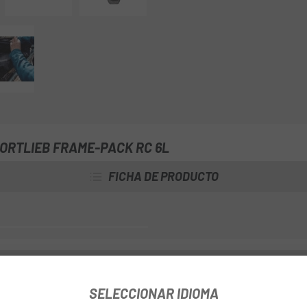
aventura. Gracias al cierre enro
anillos de silicona, en unión con
interior de la bolsa queda abs
más adversas.
ORTLIEB FRAME-PACK RC 6L
FICHA DE PRODUCTO
INFORMACIÓN DEL PRODUCTO
SELECCIONAR IDIOMA
re todo para guardar sobre todo equipaje pesado, como por ejempl