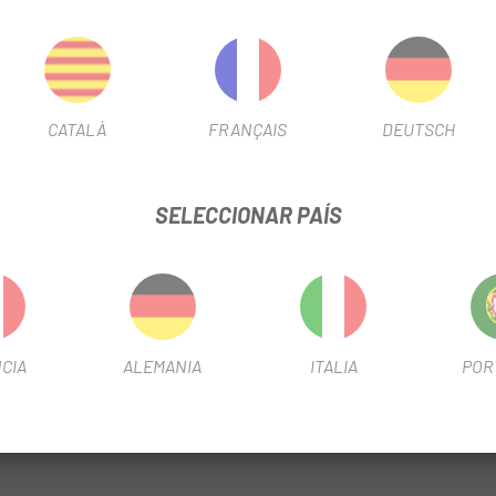
jo centro de gravedad y la diversión en la bici sigue siendo enorme in
 supone garantizan el acceso fácil al interior entero de la bolsa y la c
liza con cierres velcro robustos y de gran adherencia. El posicionami
ión individual a las circunstancias de la bicicleta. Asimismo, el Fr
CATALÀ
FRANÇAIS
DEUTSCH
uadros de carbono, es libre de PVC y se fabrica de manera sostenib
SELECCIONAR PAÍS
sa
CIA
ALEMANIA
ITALIA
POR