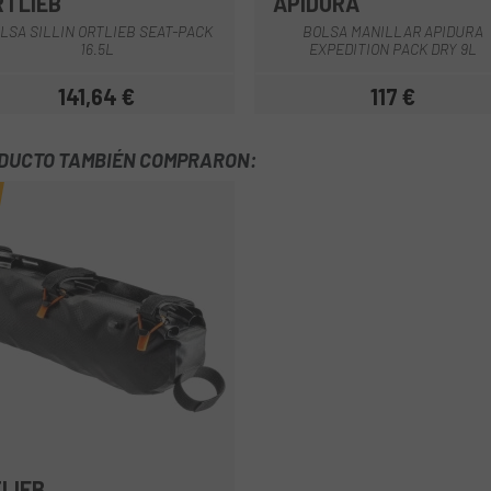
RTLIEB
APIDURA
Marrón
Negro-Naranja
Gris
LSA SILLIN ORTLIEB SEAT-PACK
BOLSA MANILLAR APIDURA
16.5L
EXPEDITION PACK DRY 9L
141,64 €
117 €
Precio
Precio
ODUCTO TAMBIÉN COMPRARON:
LIEB