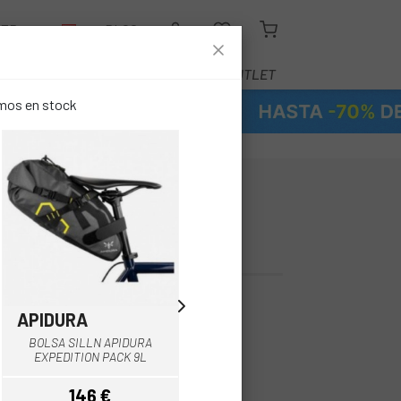
LER
BLOG
EQUIPAMIENTO
SERVICIOS
OUTLET
emos en stock
DRO ORTLIEB
K RC 6L
APIDURA
APIDURA
Multi
Negro
BOLSA CUADRO APIDURA
BOLSA SILLN APIDURA
EXPEDITION COMPACT PACK
EXPEDITION PACK 9L
5,3L
146 €
113 €