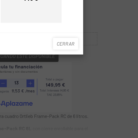
Precio
Precio
Sin Stock
CERRAR
CUANDO ESTÉ DISPONIBLE
ra cuadro Ortlieb Frame-Pack RC de 6 litros.
ame-Pack RC 6L
con cierre enrollable para el
lanzarse perfectamente equipado a la próxima