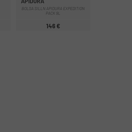
APIDURA
APIDURA
Multi
BOLSA SILLN APIDURA EXPEDITION
BOLSA CUADRO AP
PACK 9L
COMPACT 
146 €
11
Precio