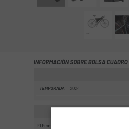
INFORMACIÓN SOBRE BOLSA CUADRO 
TEMPORADA
2024
El Frame-Pack RC se presta de manera ideal sob