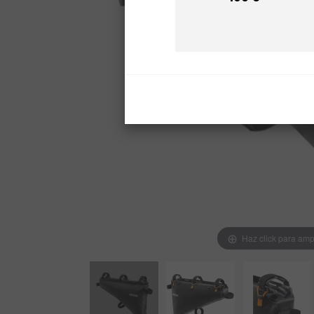
Precio
Haz click para amp