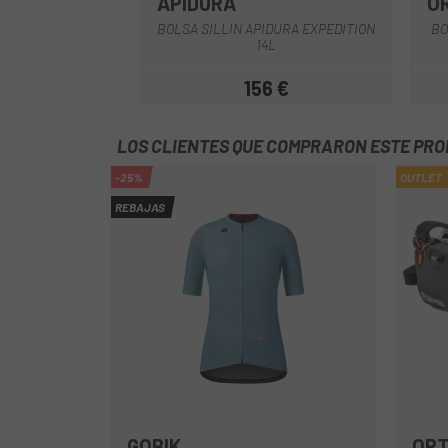
APIDURA
O
Negro-Gris
BOLSA SILLIN APIDURA EXPEDITION
BO
14L
156 €
Precio
LOS CLIENTES QUE COMPRARON ESTE PR
-25%
OUTLET
REBAJAS
GOBIK
ORT