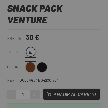
SNACK PACK
VENTURE
30 €
PRECIO:
1L
TALLA:
Marrón
Negro
COLOR:
REF:
DU00AGU41504200-554
-
+
AÑADIR AL CARRITO