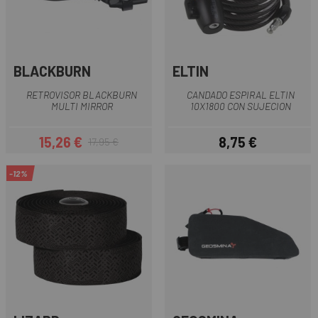
BLACKBURN
ELTIN
RETROVISOR BLACKBURN
CANDADO ESPIRAL ELTIN
MULTI MIRROR
10X1800 CON SUJECION
15,26 €
8,75 €
17,95 €
Precio
Precio regular
Precio
-12%