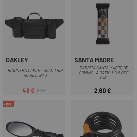
OAKLEY
SANTA MADRE
BARRITA SANTA MADRE DE
RINONERA OAKLEY ROAD TRIP
GOMINOLA RATIO 1:0,5 OFF
RC BELTBAG
CAF
48 €
2,60 €
60 €
Precio
Precio regular
Precio
-15%