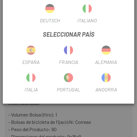
Repelente al agua duradero
Greensphere
DEUTSCH
ITALIANO
Fabricado con materiales ecológicos y reciclados.
SELECCIONAR PAÍS
DETALLES
- MATERIAL GREEN SPHERE: POLIÉSTER RECICLADO
REPELENTE AL AGUA
ESPAÑA
FRANCIA
ALEMANIA
- ALTA VISIBILIDAD POR REFLEXIÓN 3M
- DOS BOLSILLOS DE MALLA EXTERNOS
- SE MONTA A AMBOS LADOS DEL VÁSTAGO.
ITALIA
PORTUGAL
ANDORRA
- APERTURA Y CIERRE CON UNA MANO
PROPIEDADES
- Volumen Bolsa (litro): 1
- Bolsas de bicicleta de fijacióN: Correas
- Peso del Producto: 90
- Dimensiones del producto: 9x16x9