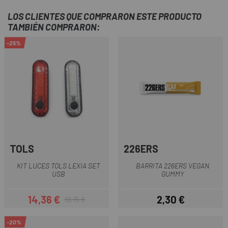
LOS CLIENTES QUE COMPRARON ESTE PRODUCTO
TAMBIÉN COMPRARON:
-25%
TOLS
226ERS
KIT LUCES TOLS LEXIA SET
BARRITA 226ERS VEGAN
USB
GUMMY
14,36 €
2,30 €
19,15 €
Precio
Precio regular
Precio
-20%