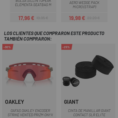
BOLSA SILLIN TOPEAK
AERO WEDGE PACK
ELEMENTA SEATBAG M
MICRO (STRAP)
17,96 €
19,98 €
19,95 €
22,20 €
Precio
Precio regular
Precio
Precio regular
LOS CLIENTES QUE COMPRARON ESTE PRODUCTO
TAMBIÉN COMPRARON:
-30%
-25%
OAKLEY
GIANT
GAFAS OAKLEY ENCODER
CINTA DE MANILLAR GIANT
STRIKE VENTED PRIZM ONYX
CONTACT SLR ELITE