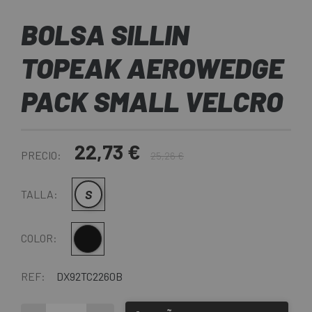
BOLSA SILLIN
TOPEAK AEROWEDGE
PACK SMALL VELCRO
22,73 €
PRECIO:
25,26 €
S
TALLA:
Negro
COLOR:
REF:
DX92TC2260B