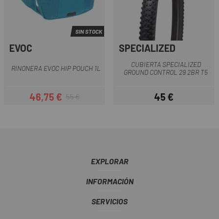
SIN STOCK
EVOC
SPECIALIZED
CUBIERTA SPECIALIZED
RINONERA EVOC HIP POUCH 1L
GROUND CONTROL 29 2BR T5
46,75 €
45 €
55 €
Precio
Precio regular
Precio
EXPLORAR
INFORMACIÓN
SERVICIOS