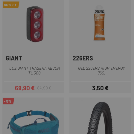
OUTLET
GIANT
226ERS
LUZ GIANT TRASERA RECON
GEL 226ERS HIGH ENERGY
TL 300
76G.
69,90 €
3,50 €
84,90 €
Precio
Precio regular
Precio
-15%