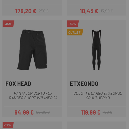
179,20 €
10,43 €
256 €
13,90 €
Precio
Precio regular
Precio
Precio regular
-35%
-39%
OUTLET
FOX HEAD
ETXEONDO
PANTALON CORTO FOX
CULOTTE LARGO ETXEONDO
RANGER SHORT W/LINER 24
ORHI THERMO
64,99 €
119,99 €
99,99 €
199 €
Precio
Precio regular
Precio
Precio regular
-17%