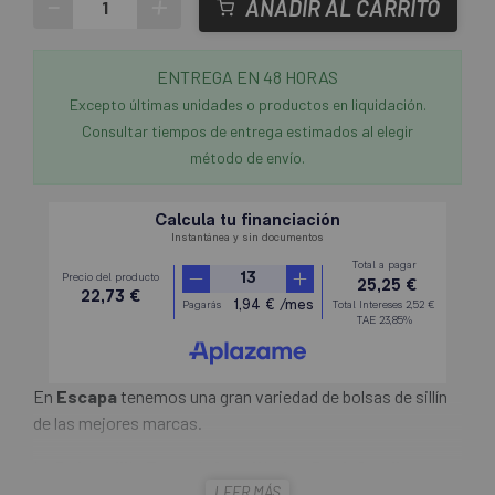
-
+
AÑADIR AL CARRITO
ENTREGA EN 48 HORAS
Excepto últimas unidades o productos en liquidación.
Consultar tiempos de entrega estimados al elegir
método de envío.
En
Escapa
tenemos una gran variedad de bolsas de sillín
de las mejores marcas.
La
Bolsa sillín Topeak AeroWedge Pack Small
LEER MÁS
Velcro
es una bolsa aerodinámica, ideal para guardar