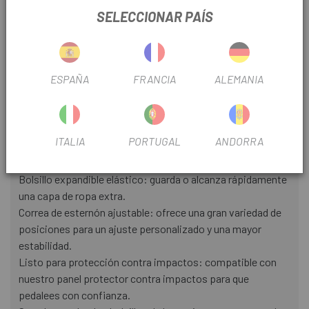
SELECCIONAR PAÍS
Características principales
Arnés centro de operaciones: acceso fácil y seguro al
teléfono, llaves o cualquier otro elemento básico.
ESPAÑA
FRANCIA
ALEMANIA
Arnés de malla de rejilla 3D transpirable: ligero y
transpirable con más carga. Diseñado para comodidad
durante todo el día.
Organización de herramientas integrada: guarda tus
ITALIA
PORTUGAL
ANDORRA
cartuchos de CO2, kits de parches y todo lo demás donde
puedas encontrarlos.
Bolsillo expandible elástico: guarda o alcanza rápidamente
una capa de ropa extra.
Correa de esternón ajustable: ofrece una gran variedad de
posiciones para un ajuste personalizado y una mayor
estabilidad.
Listo para protección contra impactos: compatible con
nuestro panel protector contra impactos para que
pedalees con confianza.