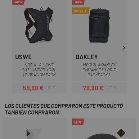
-46%
-33%
-2
OUTLET
USWE
OAKLEY
MOCHILA USWE
MOCHILA OAKLEY
OUTLANDER XC 2L
ENHANCE HYBRID
HYDRATION PACK
BACKPACK L
59,90 €
79,90 €
112 €
120 €
Precio
Precio regular
Precio
Precio regular
LOS CLIENTES QUE COMPRARON ESTE PRODUCTO
TAMBIÉN COMPRARON:
-31%