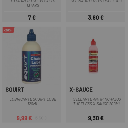
HYDRAZERO CHEW SALTS
GEL MAURTEN HYDROGEL 100
13TABS
7 €
3,60 €
Precio
Precio
-26%
SQUIRT
X-SAUCE
LUBRICANTE SQUIRT LUBE
SELLANTE ANTIPINCHAZOS
120ML
TUBELESS X-SAUCE 200ML
9,99 €
9,30 €
13,50 €
Precio
Precio regular
Precio