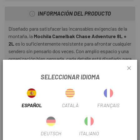
INFORMACIÓN DEL PRODUCTO
Diseñado para satisfacer las incansables exigencias de la
montaña, la
Mochila Camelbak Chase Adventure 8L +
2L
es lo suficientemente resistente para afrontar cualquier
sendero sin pensarlo dos veces. Con amplio espacio y una
organización bien pensada, cada detalle está diseñado para
que avances con confianza, incluso en las zonas más
remotas.
SELECCIONAR IDIOMA
Fabricado con ligero nailon 420D, es resistente para los
grandes días en las montañas, pero también transpirable
para rutas más largas.
ESPAÑOL
CATALÀ
FRANÇAIS
Con un ajuste estable y sin rebotes, un sistema de
organización de herramientas integrado y un arnés de
centro de mando, puedes llevar todo lo que necesitas para
DEUTSCH
ITALIANO
la montaña sin disminuir la velocidad.