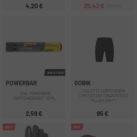
4,20 €
25,42 €
29,90 €
Precio
Precio
Precio regular
SIN STOCK
POWERBAR
GOBIK
CULOTTE CORTO GOBIK
VIAL POWERBAR
LIMITED SIN TIRANTES 6.0
CAFFEINEBOOST 20ML.
MUJER UNITY
2,59 €
95 €
Precio
Precio
-30%
-10%