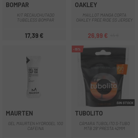
BOMPAR
OAKLEY
KIT RECAUCHUTADO
MAILLOT MANGA CORTA
TUBELESS BOMPAR
OAKLEY FREE RIDE SS JERSEY
17,39 €
26,99 €
45 €
Precio
Precio
Precio regular
-15%
SIN STOCK
MAURTEN
TUBOLITO
GEL MAURTEN HYDROGEL 100
CÁMARA TUBOLITO S-TUBO
CAFEINA
MTB 29" PRESTA 42MM