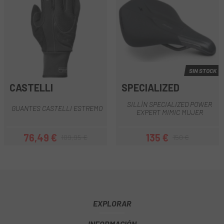
SIN STOCK
CASTELLI
SPECIALIZED
SILLÍN SPECIALIZED POWER
GUANTES CASTELLI ESTREMO
EXPERT MIMIC MUJER
76,49 €
135 €
109,95 €
150 €
Precio
Precio regular
Precio
Precio regular
EXPLORAR
INFORMACIÓN