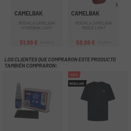
CAMELBAK
CAMELBAK
MOCHILA CAMELBAK
MOCHILA CAMELBAK
HYDROBAK LIGHT
ROGUE LIGHT
51,99 €
59,99 €
64,99 €
74,99 €
Precio
Precio regular
Precio
Precio regular
LOS CLIENTES QUE COMPRARON ESTE PRODUCTO
TAMBIÉN COMPRARON:
-40%
REBAJAS