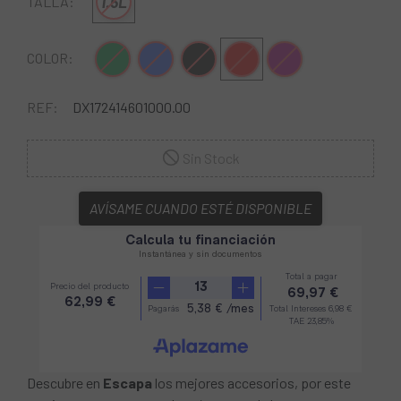
1.5L
TALLA:
Verde Oliva
Azul-Naranja
Negro
Rojo-Blanco
Lila-Negro
COLOR:
REF:
DX172414601000.00
Sin Stock
AVÍSAME CUANDO ESTÉ DISPONIBLE
Descubre en
Escapa
los mejores accesorios, por este