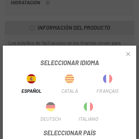
HIDRATACIÓN
Si
INFORMACIÓN DEL PRODUCTO
Los bolsillos de fácil acceso en los tirantes sirven para
tener el móvil, la nutrición o cualquier cosa que necesites a
mano durante la salida.
SELECCIONAR IDIOMA
CARACTERÍSTICAS
1. Malla de ventilación 3D
2. Organizador de herramientas incluido
ESPAÑOL
CATALÀ
FRANÇAIS
3. Fácil acceso a los bolsillos
4. Deja libre acceso a los bolsillos del jersey
5. Doble ajuste de correas en la parte del esternón
DEUTSCH
ITALIANO
6. Reflectante
SELECCIONAR PAÍS