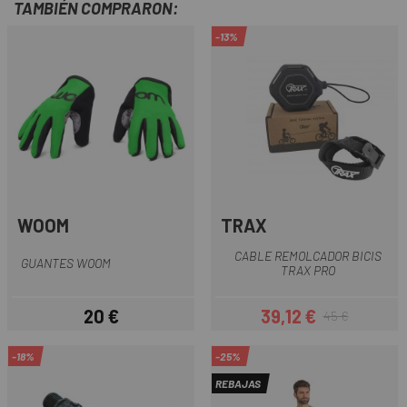
TAMBIÉN COMPRARON:
-13%
WOOM
TRAX
CABLE REMOLCADOR BICIS
GUANTES WOOM
TRAX PRO
20 €
39,12 €
45 €
Precio
Precio
Precio regular
-18%
-25%
REBAJAS