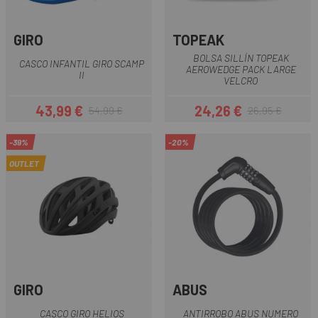
GIRO
TOPEAK
BOLSA SILLÍN TOPEAK
CASCO INFANTIL GIRO SCAMP
AEROWEDGE PACK LARGE
II
VELCRO
43,99 €
24,26 €
54,99 €
26,95 €
Precio
Precio regular
Precio
Precio regular
-39%
-20%
OUTLET
GIRO
ABUS
CASCO GIRO HELIOS
ANTIRROBO ABUS NUMERO