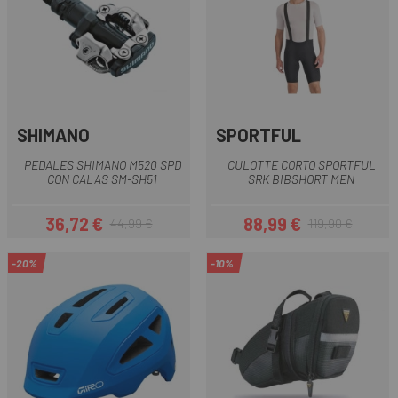
SHIMANO
SPORTFUL
PEDALES SHIMANO M520 SPD
CULOTTE CORTO SPORTFUL
CON CALAS SM-SH51
SRK BIBSHORT MEN
36,72 €
88,99 €
44,99 €
119,90 €
Precio
Precio regular
Precio
Precio regular
-20%
-10%