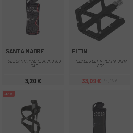
SANTA MADRE
ELTIN
GEL SANTA MADRE 30CHO 100
PEDALES ELTIN PLATAFORMA
CAF
PRO
3,20 €
33,09 €
54,95 €
Precio
Precio
Precio regular
-40%