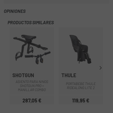
OPINIONES
PRODUCTOS SIMILARES
-4
OU
SHOTGUN
THULE
ASIENTO PARA NINOS
PORTABEBE THULE
SHOTGUN PRO +
T
RIDEALONG LITE 2
MANILLAR COMBO
287,05 €
119,95 €
Precio
Precio