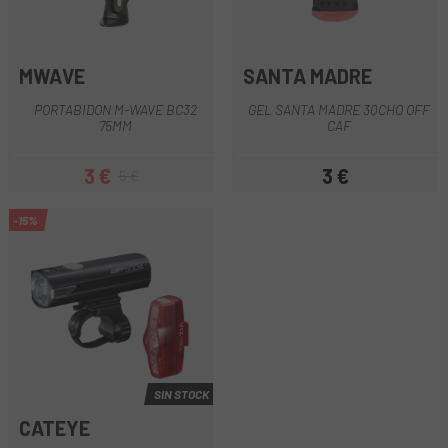
MWAVE
SANTA MADRE
PORTABIDON M-WAVE BC32
GEL SANTA MADRE 30CHO OFF
75MM
CAF
3 €
3 €
5 €
Precio
Precio regular
Precio
-15%
SIN STOCK
CATEYE