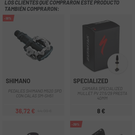
LOS CLIENTES QUE COMPRARON ESTE PRODUCTO
TAMBIÉN COMPRARON:
-18%
SHIMANO
SPECIALIZED
CAMARA SPECIALIZED
PEDALES SHIMANO M520 SPD
MULLET PV 27.5/29 PRESTA
CON CALAS SM-SH51
40MM
36,72 €
8 €
44,99 €
Precio
Precio regular
Precio
-39%