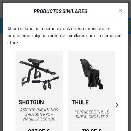
PRODUCTOS SIMILARES
Ahora mismo no tenemos stock en este producto, te
proponemos algunos artículos similares que sí tenemos en
stock
-4%
OUTL
favori
SHOTGUN
THULE
TH
ASIENTO PARA NINOS
S
PORTABEBE THULE
SHOTGUN PRO +
TRA
RIDEALONG LITE 2
MANILLAR COMBO