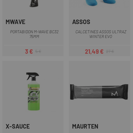
MWAVE
ASSOS
PORTABIDON M-WAVE BC32
CALCETINES ASSOS ULTRAZ
75MM
WINTER EVO
3 €
21,49 €
5 €
27 €
Precio
Precio regular
Precio
Precio regular
X-SAUCE
MAURTEN