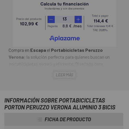
Compra en
Escapa
el
Portabicicletas Peruzzo
Verona:
la solución perfecta para quienes buscan un
portabicicletas seguro y eficiente. Diseñado para
adaptarse a la mayoría de los coches con portón trasero,
LEER MÁS
este portabicicletas está fabricado en aluminio ligero y
resistente, lo que lo convierte en una opción ideal para tus
aventuras en dos ruedas.
INFORMACIÓN SOBRE PORTABICICLETAS
PORTON PERUZZO VERONA ALUMINIO 3 BICIS
FICHA DE PRODUCTO