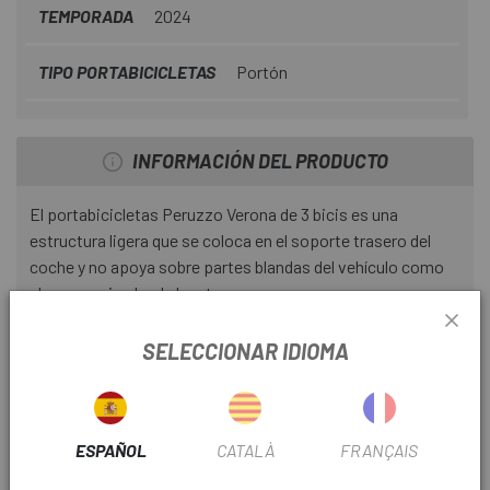
TEMPORADA
2024
TIPO PORTABICICLETAS
Portón
INFORMACIÓN DEL PRODUCTO
El portabicicletas Peruzzo Verona de 3 bicis es una
estructura ligera que se coloca en el soporte trasero del
coche y no apoya sobre partes blandas del vehículo como
alerones, ni sobre la luneta.
No sobrepasa el ancho del vehículo y no tapa la placa de
SELECCIONAR IDIOMA
matrícula, ni las luces del vehículo.
DETALLES
ESPAÑOL
CATALÀ
FRANÇAIS
Capacidad de Transporte: Permite transportar hasta 3
bicicletas, con un peso máximo de 15 kg por bicicleta.