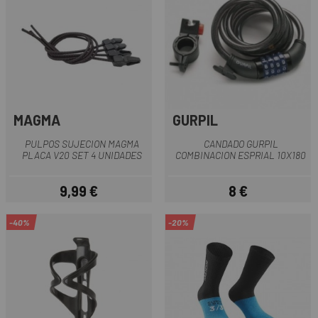
MAGMA
GURPIL
PULPOS SUJECION MAGMA
CANDADO GURPIL
PLACA V20 SET 4 UNIDADES
COMBINACION ESPRIAL 10X180
9,99 €
8 €
Precio
Precio
-40%
-20%