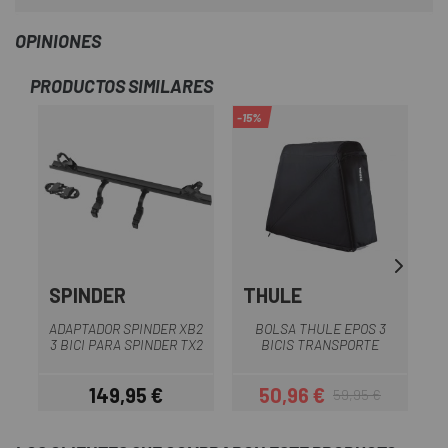
OPINIONES
PRODUCTOS SIMILARES
-15%
SPINDER
THULE
S
ADAPTADOR SPINDER XB2
BOLSA THULE EPOS 3
P
3 BICI PARA SPINDER TX2
BICIS TRANSPORTE
149,95 €
50,96 €
59,95 €
Precio
Precio
Precio regular