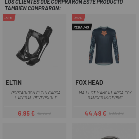
LOS CLIENTES QUE COMPRARON ESTE PRODUCTO
TAMBIÉN COMPRARON:
-35%
-25%
REBAJAS
ELTIN
FOX HEAD
PORTABIDON ELTIN CARGA
MAILLOT MANGA LARGA FOX
LATERAL REVERSIBLE
RANGER IMG PRINT
6,95 €
44,49 €
10,75 €
59,99 €
Precio
Precio regular
Precio
Precio regular