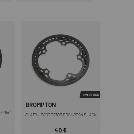
r
Precio
SIN STOCK
BROMPTON
Negro
6615C
PLATO + PROTECTOR BROMPTON BLACK
40 €
ar
Precio