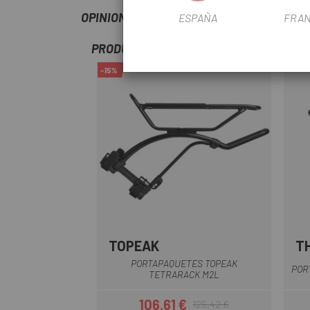
OPINIONES
ESPAÑA
FRAN
PRODUCTOS SIMILARES
-15%
TOPEAK
T
PORTAPAQUETES TOPEAK
POR
TETRARACK M2L
106,61 €
125,42 €