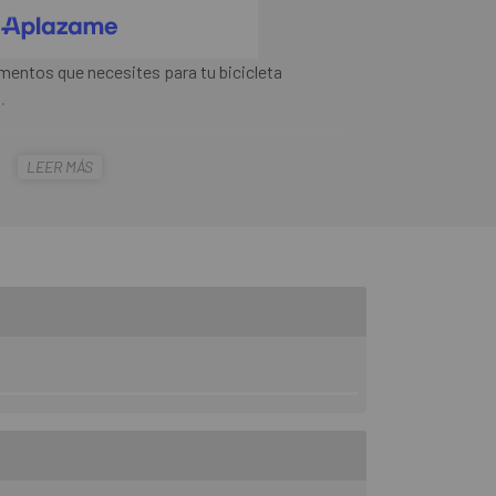
entos que necesites para tu bicicleta
.
+ Guardabarros
es el juego Completo de
LEER MÁS
 sido diseñado para cambiar la forma en que
nte tus desplazamientos. Es una solución
icicleta plegada, para que puedas acceder a
áneos, maleteros de coches y taxis con
ndote apreciar la alegría de un viaje suave.