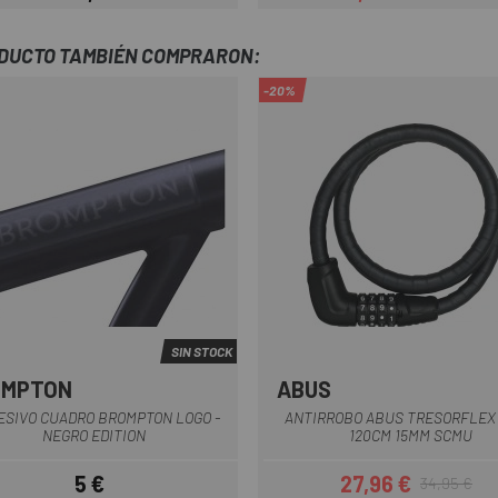
Precio
Precio
Precio regula
ODUCTO TAMBIÉN COMPRARON:
-20%
SIN STOCK
OMPTON
ABUS
Negro
Negro
ESIVO CUADRO BROMPTON LOGO -
ANTIRROBO ABUS TRESORFLEX 
NEGRO EDITION
120CM 15MM SCMU
5 €
27,96 €
34,95 €
Precio
Precio
Precio regul