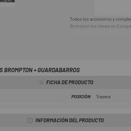
Todos los accesorios y complem
Brompton los tienes en Escapa
El
Portapaquetes Brompton 
Portaequipajes Traseros que ha
experimentas tu Brompton dura
eficiente para transportar tu b
trenes, metros, metros subterr
S BROMPTON + GUARDABARROS
facilidad y estabilidad, permitié
FICHA DE PRODUCTO
POSICIÓN
Trasera
INFORMACIÓN DEL PRODUCTO