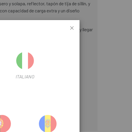
y solapa, reflector, tapón de tija de sillín, y
 con capacidad de carga extra y un diseño
 en menos de 20 segundos, hacerla rodar y llegar
 y agradable.
ITALIANO
n