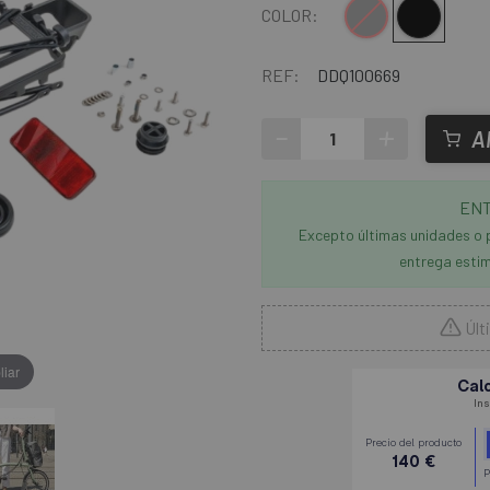
Gris
Negro
COLOR:
REF:
DDQ100669
-
+
A
ENT
Excepto últimas unidades o 
entrega estim
Últ
liar