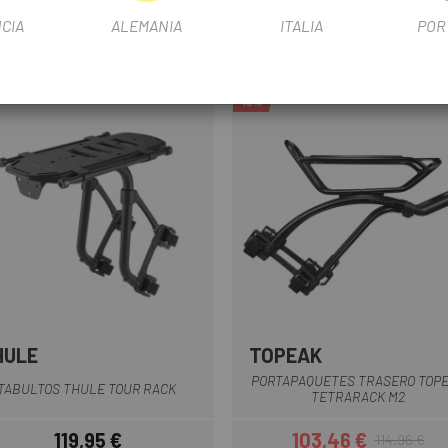
CIA
ALEMANIA
ITALIA
POR
-10%
HULE
TOPEAK
Negro
Negro
PORTAPAQUETES TRASERO TOP
TABULTOS THULE TOUR RACK
TETRARACK M2
119,95 €
103,46 €
114,96 €