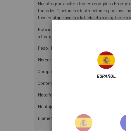
Nuestro portabultos trasero completo Brompton vi
todas las fijaciones e instrucciones para una in
funcional que ayuda a la bicicleta a adaptarse a s
Este ingenioso diseño se monta sin esfuerzo a la
a tiempo para tu próximo tren. Moverse por una c
Peso: 1,74 kg
Marca: Brompton
Compatibilidad: AC (pre-2022)
ESPAÑOL
Contenido: 4 ruedas de rodillo, cable de amortigu
Material: Aluminio
Montaje: Cuadro trasero
Diámetro de las ruedas: 66 mm