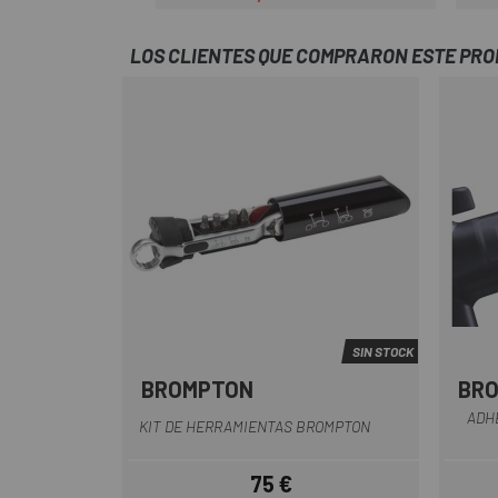
Precio
Precio regular
LOS CLIENTES QUE COMPRARON ESTE PR
SIN STOCK
BROMPTON
BR
Multi
ADH
KIT DE HERRAMIENTAS BROMPTON
75 €
Precio