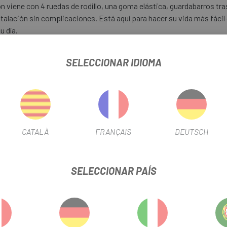
ene con 4 ruedas de rodillo, una goma elástica, guardabarros trasero 
stalación sin complicaciones. Está aquí para hacer su vida más fácil
u día.
 parte trasera de la bicicleta, por lo que puedes plegar tu Brompton
SELECCIONAR IDIOMA
iudad ajetreada con una bicicleta a cuestas no podría ser más fácil
CATALÀ
FRANÇAIS
DEUTSCH
ación, guardabarros trasero y solapa, reflector, tapón de tija de sillí
SELECCIONAR PAÍS