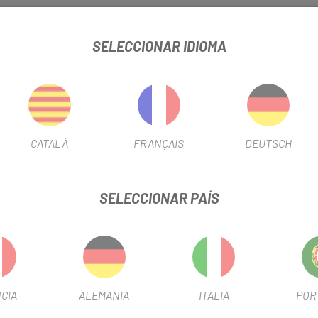
 Disco
está diseñado para rutas de larga duración. Es un transportí
 compatible con todas las bolsas Topeak MTX TrunkBag, MTX rear Bask
SELECCIONAR IDIOMA
montar una luz.
CATALÀ
FRANÇAIS
DEUTSCH
SELECCIONAR PAÍS
CIA
ALEMANIA
ITALIA
POR