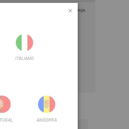
n muy resistente con gran capacidad de carga.
et y con la mayoria de bolsas y alforjas
ITALIANO
TUGAL
ANDORRA
-10%