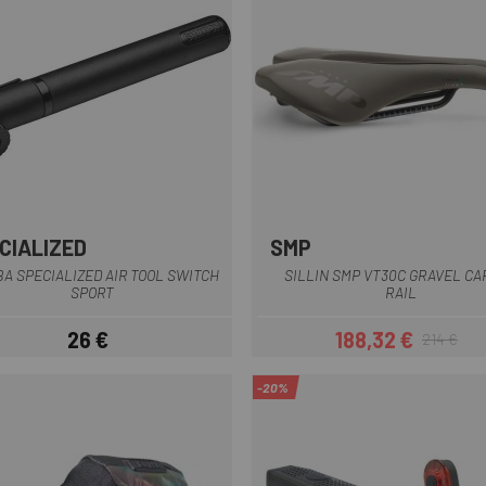
CIALIZED
SMP
Marrón
A SPECIALIZED AIR TOOL SWITCH
SILLIN SMP VT30C GRAVEL C
SPORT
RAIL
26 €
188,32 €
214 €
Precio
Precio
Precio regul
-20%