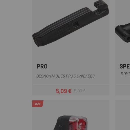
PRO
SPE
Negro
BOMB
DESMONTABLES PRO 3 UNIDADES
5,09 €
5,99 €
Precio
Precio regular
-15%