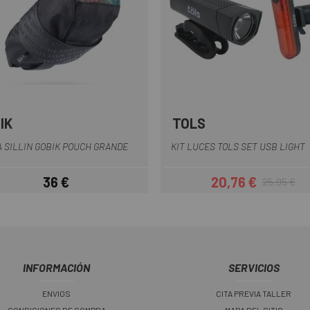
IK
TOLS
Negro
 SILLIN GOBIK POUCH GRANDE
KIT LUCES TOLS SET USB LIGHT
36 €
20,76 €
25,95 €
Precio
Precio
Precio regul
INFORMACIÓN
SERVICIOS
ENVIOS
CITA PREVIA TALLER