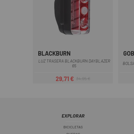
BLACKBURN
GOB
Multi
LUZ TRASERA BLACKBURN DAYBLAZER
BOLSA
65
29,71 €
34,95 €
Precio
Precio regular
EXPLORAR
BICICLETAS