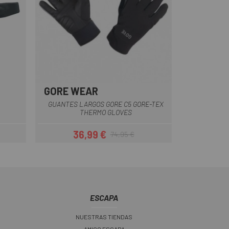
GORE WEAR
Amarillo-Negro
Negro
GUANTES LARGOS GORE C5 GORE-TEX
THERMO GLOVES
36,99 €
74,95 €
ar
Precio
Precio regular
ESCAPA
NUESTRAS TIENDAS