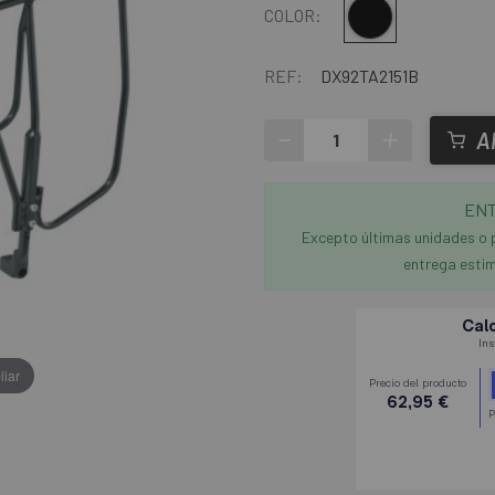
Negro
COLOR:
REF:
DX92TA2151B
-
+
A
ENT
Excepto últimas unidades o 
entrega estim
liar