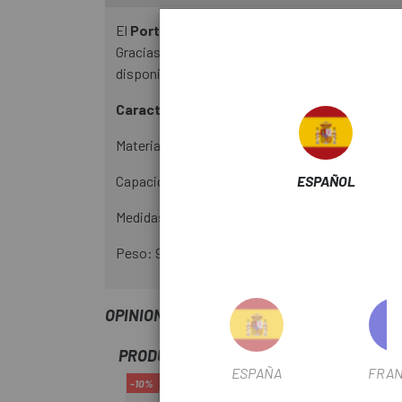
El
Portabultos Topeak Uni Super Tourist DX
Gracias al sistema QuickTrack el transportín es
disponibles en el mercado. También se le puede 
Características:
Material: Aluminio 6061 T-6.
Capacidad: 30 kg.
ESPAÑOL
Medidas: 41 x 34 x 25 cm.
Peso: 915 g.
OPINIONES
PRODUCTOS SIMILARES
ESPAÑA
FRAN
-10%
-10%