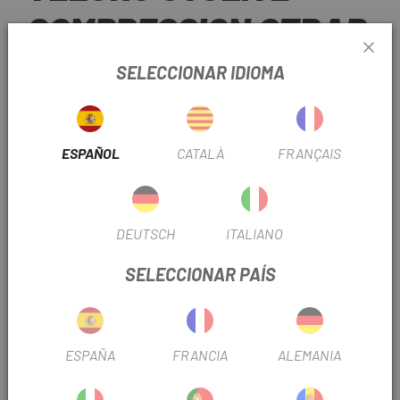
COMPRESSION STRAP
15MM
SELECCIONAR IDIOMA
2,90 €
PRECIO:
ESPAÑOL
CATALÀ
FRANÇAIS
15cm
TALLA:
DEUTSCH
ITALIANO
Negro
COLOR:
SELECCIONAR PAÍS
REF:
DUA7CYCE2021005.15.900
Sin Stock
ESPAÑA
FRANCIA
ALEMANIA
AVÍSAME CUANDO ESTÉ DISPONIBLE