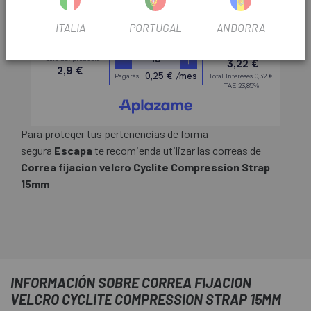
ITALIA
PORTUGAL
ANDORRA
Para proteger tus pertenencias de forma
segura
Escapa
te recomienda utilizar las correas de
Correa fijacion velcro Cyclite Compression Strap
15mm
INFORMACIÓN SOBRE CORREA FIJACION
VELCRO CYCLITE COMPRESSION STRAP 15MM