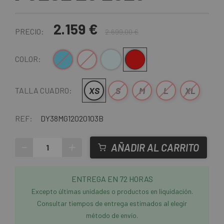
2.159 €
PRECIO:
2.699,00 €
Azul
Blanco
Blanco-Azul
Rojo
COLOR:
XS
S
M
L
XL
TALLA CUADRO:
REF:
DY38MG12020103B
-
+
AÑADIR AL CARRITO
ENTREGA EN 72 HORAS
Excepto últimas unidades o productos en liquidación.
Consultar tiempos de entrega estimados al elegir
método de envío.