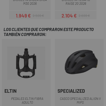
M30 2026
RAISE 20 2026
1.949 €
2.104 €
2.599 €
2.699 €
Precio
Precio regular
Precio
Precio regular
LOS CLIENTES QUE COMPRARON ESTE PRODUCTO
TAMBIÉN COMPRARON:
ELTIN
SPECIALIZED
PEDALES ELTIN FIBRA
CASCO SPECIALIZED ALIGN II
ADULTO
MIPS