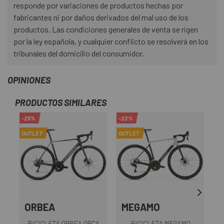
responde por variaciones de productos hechas por
fabricantes ni por daños derivados del mal uso de los
productos. Las condiciones generales de venta se rigen
por la ley española, y cualquier conflicto se resolverá en los
tribunales del domicilio del consumidor.
OPINIONES
PRODUCTOS SIMILARES
-25%
-22%
-1
OUTLET
OUTLET
OU
ORBEA
MEGAMO
L
BICICLETA ORBEA ORCA
BICICLETA MEGAMO