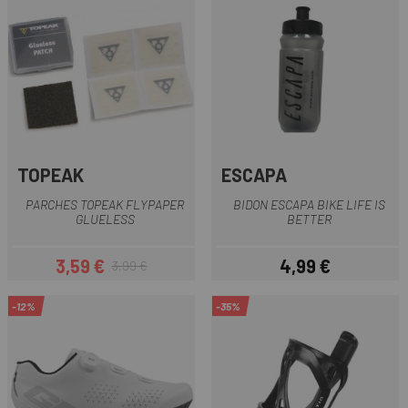
TOPEAK
ESCAPA
PARCHES TOPEAK FLYPAPER
BIDON ESCAPA BIKE LIFE IS
GLUELESS
BETTER
3,59 €
4,99 €
3,99 €
Precio
Precio regular
Precio
-12%
-35%