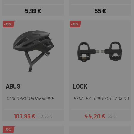
5,99 €
55 €
Precio
Precio
-10%
-15%
ABUS
LOOK
CASCO ABUS POWERDOME
PEDALES LOOK KEO CLASSIC 3
107,96 €
44,20 €
119,95 €
52 €
Precio
Precio regular
Precio
Precio regular
-10%