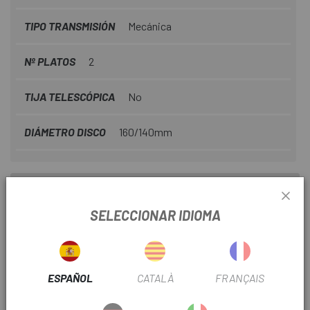
TIPO TRANSMISIÓN
Mecánica
Nº PLATOS
2
TIJA TELESCÓPICA
No
DIÁMETRO DISCO
160/140mm
INFORMACIÓN DEL PRODUCTO
SELECCIONAR IDIOMA
La Pulse es una bicicleta de carretera de alto rendimiento,
diseñada para ofrecer máxima velocidad, control y
eficiencia. Con un cuadro de carbono que combina
aerodinámica, rigidez y ligereza, está pensada para
ESPAÑOL
CATALÀ
FRANÇAIS
ciclistas exigentes y condiciones de competición.