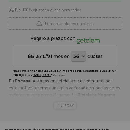
Bici 100% ajustada y lista para rodar
Últimas unidades en stock
Págalo a plazos con
65,37
€*
al mes en
cuotas
*Importe a financiar
2.353,31 €
/
Importe total adeudado
2.353,31 €
/
TIN
0,00 %
/
TAE
5,83 %
/
Ver más
En
Escapa
nos apasiona el ciclismo de carretera, por
este motivo tenemos una gran variedad de modelos de las
mejores marcas como Megamo. La
Bicicleta Megamo
Pulse 20 2026
destaca por su aerodinámica, ligereza,
LEER MÁS
reactividad, y rendimiento en subida. Con una gran
selección de componentes como la transmisión Shimano
105 de 12 velocidades, las ruedas Fulcrum Racing 800 y su
cuadro de carbono ligero.