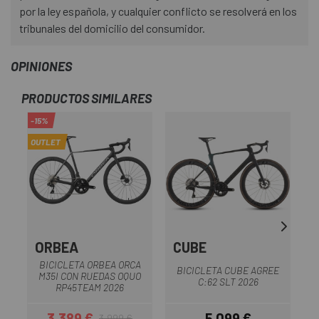
por la ley española, y cualquier conflicto se resolverá en los
tribunales del domicilio del consumidor.
OPINIONES
PRODUCTOS SIMILARES
-15%
OUTLET
ORBEA
CUBE
BICICLETA ORBEA ORCA
BICICLETA CUBE AGREE
M35I CON RUEDAS OQUO
C:62 SLT 2026
RP45TEAM 2026
3.389 €
5.099 €
3.999 €