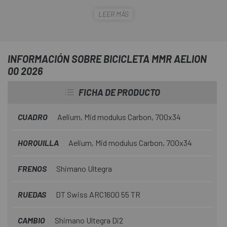
ciclista, terreno o escenario, manteniendo siempre un
LEER MÁS
nivel de rendimiento sobresaliente. Ligera, aerodinámica,
rígida, estable y cómoda… AELION es la definición
moderna de versatilidad aplicada al ciclismo de carretera.
INFORMACIÓN SOBRE BICICLETA MMR AELION
00 2026
FICHA DE PRODUCTO
CUADRO
Aelium, Mid modulus Carbon, 700x34
HORQUILLA
Aelium, Mid modulus Carbon, 700x34
FRENOS
Shimano Ultegra
RUEDAS
DT Swiss ARC1600 55 TR
CAMBIO
Shimano Ultegra Di2