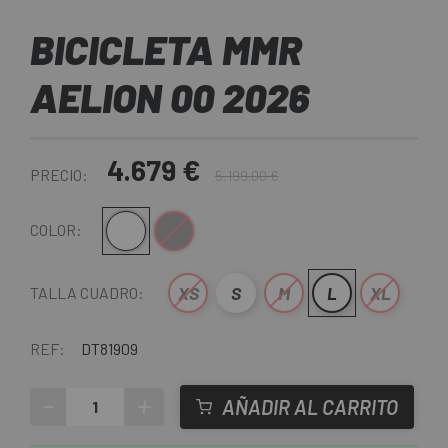
BICICLETA MMR
AELION 00 2026
4.679 €
PRECIO:
5.199,00 €
Blanco
Gris
COLOR:
XS
S
M
L
XL
TALLA CUADRO:
REF:
DT81909
-
+
AÑADIR AL CARRITO