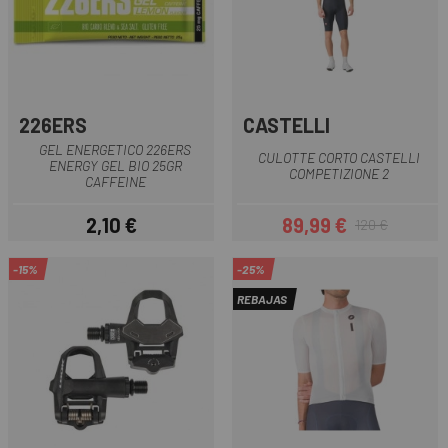
226ERS
CASTELLI
GEL ENERGETICO 226ERS
CULOTTE CORTO CASTELLI
ENERGY GEL BIO 25GR
COMPETIZIONE 2
CAFFEINE
2,10 €
89,99 €
120 €
Precio
Precio
Precio regular
-15%
-25%
REBAJAS