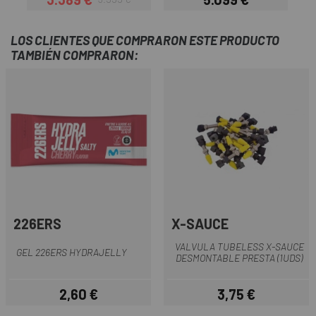
Precio
Precio regular
Precio
LOS CLIENTES QUE COMPRARON ESTE PRODUCTO
TAMBIÉN COMPRARON:
226ERS
X-SAUCE
VALVULA TUBELESS X-SAUCE
GEL 226ERS HYDRAJELLY
DESMONTABLE PRESTA (1UDS)
2,60 €
3,75 €
Precio
Precio