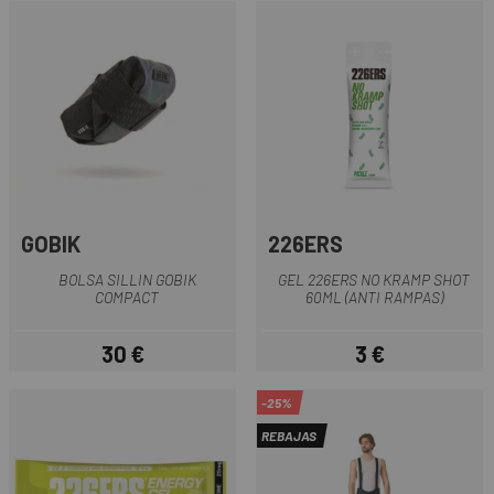
GOBIK
226ERS
BOLSA SILLIN GOBIK
GEL 226ERS NO KRAMP SHOT
COMPACT
60ML (ANTI RAMPAS)
30 €
3 €
Precio
Precio
-25%
REBAJAS