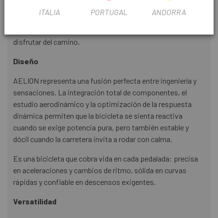
objetivo: crear un cuadro capaz de rendir en los esfuerzos
ITALIA
PORTUGAL
ANDORRA
más exigentes, pero también de ofrecer una conducción
fluida, estable y agradable cuando el ciclista solo quiere
disfrutar del camino.
Diseño
AELION representa una fusión perfecta entre ingeniería y
sensaciones. La integración total de componentes, el
estudio aerodinámico y la optimización de la respuesta
dinámica permiten que la bicicleta se sienta reactiva
cuando se exige potencia pura, pero también estable y
dócil cuando la carretera invita a rodar con calma.
Es una bicicleta que cobra vida en cada pedalada: precisa
en aceleraciones y cambios de ritmo, sólida en curvas
rápidas y confiable en descensos exigentes.
Versatilidad