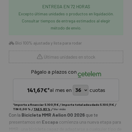
ENTREGA EN 72 HORAS
Excepto últimas unidades o productos en liquidación.
Consultar tiempos de entrega estimados al elegir
método de envío.
Bici 100% ajustada y lista para rodar
Últimas unidades en stock
Págalo a plazos con
141,67
€*
al mes en
cuotas
*Importe a financiar
5.100,11 €
/
Importe total adeudado
5.100,11 €
/
TIN
0,00 %
/
TAE
5,83 %
/
Ver más
Con la
Bicicleta MMR Aelion 00 2026
que te
presentamos en
Escapa
comienza una nueva etapa para
MMR: una bicicleta capaz de adaptarse a cualquier tipo de